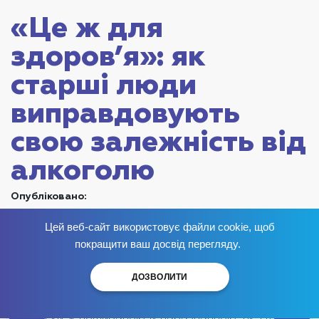
«Це ж для
здоров’я»: як
старші люди
виправдовують
свою залежність від
алкоголю
Опубліковано:
Цей веб-сайт використовує файли cookie, щоб
Суспільство часто приділяє увагу проблемам
Позбудься залежності
зараз
!
покращити ваш досвід перегляду.
алкоголізму переважно серед молоді, тоді як
алкоголізм у старшому віці залишається
ДОЗВОЛИТИ
малопоміченим явищем. Проте факти свідчать, що
залежність від алкоголю в літньому віці може бути