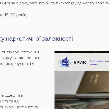
(можна відвідувати клуби та дискотеки, де часто реаліз
о 19-20 років;
ку наркотичної залежності
 виступає оточення.
і кажуть, що почали
упних результатів:
ть однолітки;
 іспитами;
нкуренцією у групі;