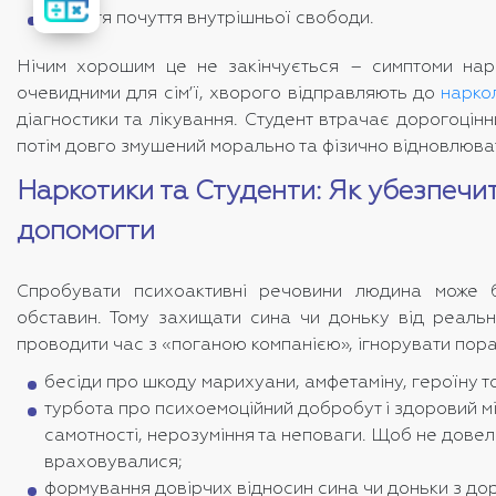
вартість
лікування
набуття почуття внутрішньої свободи.
Нічим хорошим це не закінчується – симптоми нар
очевидними для сім’ї, хворого відправляють до
нарко
діагностики та лікування. Студент втрачає дорогоцінний
потім довго змушений морально та фізично відновлюва
Наркотики та Студенти: Як убезпечит
допомогти
Спробувати психоактивні речовини людина може б
обставин. Тому захищати сина чи доньку від реальн
проводити час з «поганою компанією», ігнорувати пор
бесіди про шкоду марихуани, амфетаміну, героїну тощ
турбота про психоемоційний добробут і здоровий мік
самотності, нерозуміння та неповаги. Щоб не довело
враховувалися;
формування довірчих відносин сина чи доньки з дор