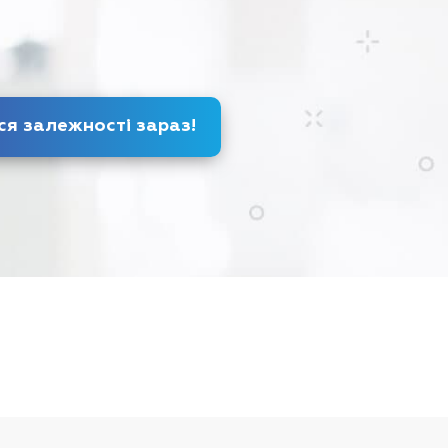
Позбудься залежності
зараз
!