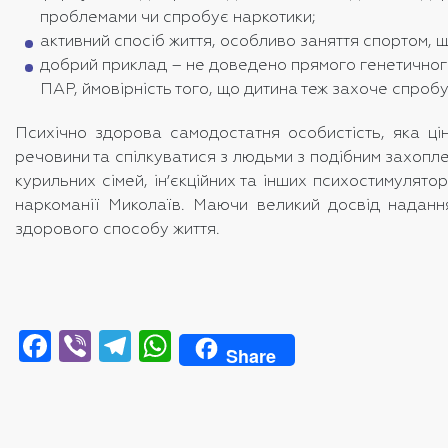
проблемами чи спробує наркотики;
активний спосіб життя, особливо заняття спортом, щ
добрий приклад – не доведено прямого генетичного 
ПАР, ймовірність того, що дитина теж захоче спробу
Психічно здорова самодостатня особистість, яка ці
речовини та спілкуватися з людьми з подібним захопле
курильних сімей, ін’єкційних та інших психостимулят
наркоманії Миколаїв. Маючи великий досвід наданн
здорового способу життя.
Facebook
Viber
Telegram
WhatsApp
Share