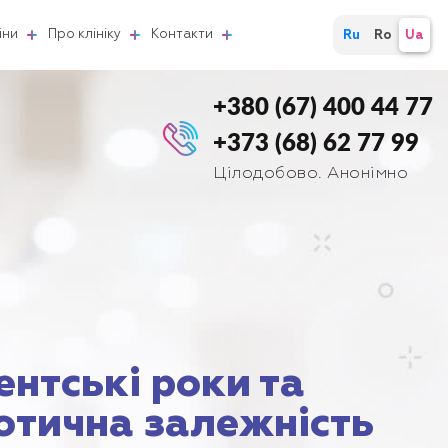
іни
Про клініку
Контакти
Ru
Ro
Ua
+380 (67) 400 44 77
+373 (68) 62 77 99
Цілодобово. Анонімно
ентські роки та
отична залежність