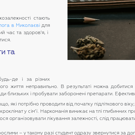
козалежності стають
лога в Миколаєві
для
 час та здоров’я, і ​​
тися.
и та
удь-де і за різних
ого життя неправильно. В результаті можна добитися 
ади близьких і пробувати заборонені препарати. Ефектив
о, які потрібно проводити від початку підліткового віку;
роклімат у сім’ї. Наркоманія виникає на тлі глибинних пр
ся організовувати лікування залежності, слід працювати н
ослими – у такому разі студент одразу звернутися за до