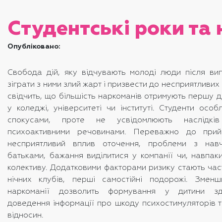
Студентські роки та
Опубліковано:
Свобода дій, яку відчувають молоді люди після вип
зіграти з ними злий жарт і призвести до несприятливих 
свідчить, що більшість наркоманів отримують першу д
у коледжі, університеті чи інституті. Студенти осо
спокусами, проте не усвідомлюють наслідків
психоактивними речовинами. Переважно до при
несприятливий вплив оточення, проблеми з навч
батьками, бажання виділитися у компанії чи, навпаки
колективу. Додатковими факторами ризику стають част
нічних клубів, перші самостійні подорожі. Змен
наркоманії дозволить формування у дитини здо
доведення інформації про шкоду психостимуляторів 
відносин.