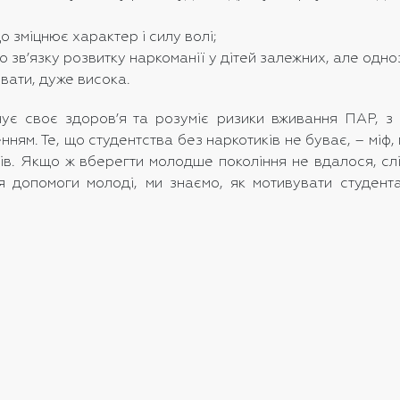
о зміцнює характер і силу волі;
зв’язку розвитку наркоманії у дітей залежних, але одноз
вати, дуже висока.
нує своє здоров’я та розуміє ризики вживання ПАР, з
нням. Те, що студентства без наркотиків не буває, – мі
орів. Якщо ж вберегти молодше покоління не вдалося, сл
я допомоги молоді, ми знаємо, як мотивувати студент