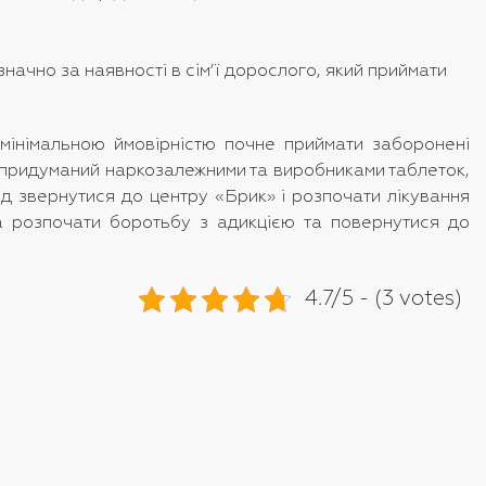
начно за наявності в сім’ї дорослого, який приймати
 мінімальною ймовірністю почне приймати заборонені
ф, придуманий наркозалежними та виробниками таблеток,
ід звернутися до центру «Брик» і розпочати лікування
а розпочати боротьбу з адикцією та повернутися до
4.7/5 - (3 votes)