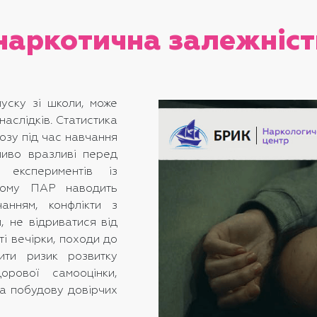
 наркотична залежніст
уску зі школи, може
наслідків. Статистика
озу під час навчання
бливо вразливі перед
 експериментів із
йому ПАР наводить
анням, конфлікти з
, не відриватися від
і вечірки, походи до
шити ризик розвитку
рової самооцінки,
та побудову довірчих