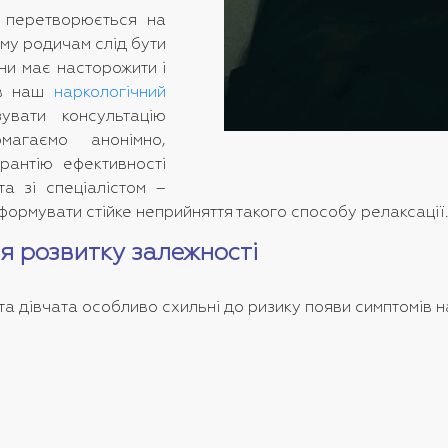
, перетворюється на
ому родичам слід бути
ни має насторожити і
 в наш
наркологічний
вати консультацію
агаємо анонімно,
рантію ефективності
та зі спеціалістом –
ормувати стійке неприйняття такого способу релаксації
я розвитку залежності
та дівчата особливо схильні до ризику появи симптомів н