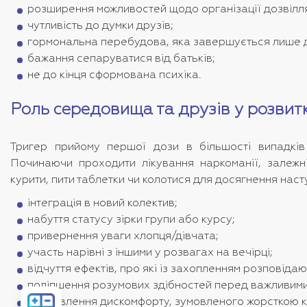
розширення можливостей щодо організації дозвілля 
чутливість до думки друзів;
гормональна перебудова, яка завершується лише д
бажання сепаруватися від батьків;
не до кінця сформована психіка.
Роль середовища та друзів у розвит
Тригер прийому першої дози в більшості випадків
Починаючи проходити лікування наркоманії, залежн
курити, пити таблетки чи колотися для досягнення наст
інтеграція в новий колектив;
набуття статусу зірки групи або курсу;
привернення уваги хлопця/дівчата;
участь нарівні з іншими у розвагах на вечірці;
відчуття ефектів, про які із захопленням розповідаю
поліпшення розумових здібностей перед важливими
Розрахувати
позбавлення дискомфорту, зумовленого жорсткою ко