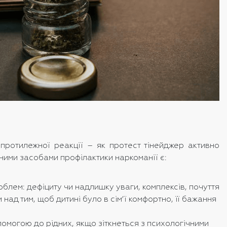
протилежної реакції – як протест тінейджер активно
ними засобами профілактики наркоманії є:
облем: дефіциту чи надлишку уваги, комплексів, почуття
ад тим, щоб дитині було в сім’ї комфортно, її бажання
помогою до рідних, якщо зіткнеться з психологічними