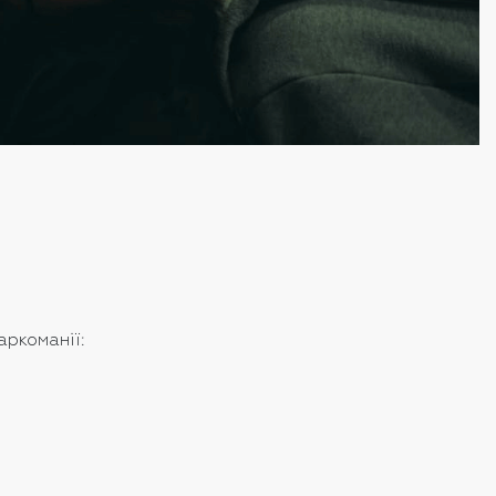
.
аркоманії: