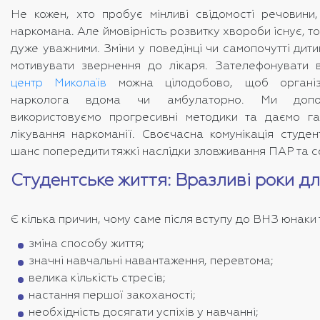
Не кожен, хто пробує мінливі свідомості речовини
наркомана. Але ймовірність розвитку хвороби існує, т
дуже уважними. Зміни у поведінці чи самопочутті дити
мотивувати звернення до лікаря. Зателефонувати
центр Миколаїв
можна цілодобово, щоб організу
нарколога вдома чи амбулаторно. Ми допом
використовуємо прогресивні методики та даємо га
лікування наркоманії. Своєчасна комунікація студен
шанс попередити тяжкі наслідки зловживання ПАР та сф
Студентське життя: Вразливі роки дл
Є кілька причин, чому саме після вступу до ВНЗ юнаки 
зміна способу життя;
значні навчальні навантаження, перевтома;
велика кількість стресів;
настання першої закоханості;
необхідність досягати успіхів у навчанні;