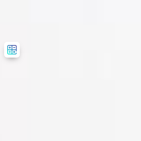
Розрахувати
вартість
лікування