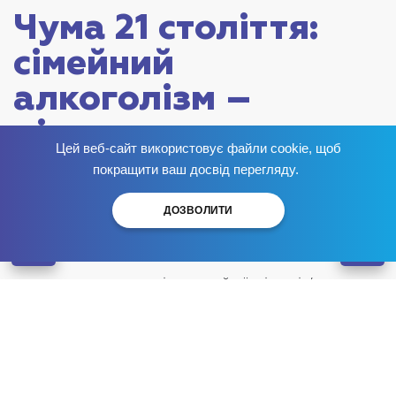
Чума 21 століття:
сімейний
алкоголізм –
лікування
Цей веб-сайт використовує файли cookie, щоб
Позбудься залежності
зараз
!
Опубліковано:
покращити ваш досвід перегляду.
ДОЗВОЛИТИ
Центр пропонує програми реабілітації не тільки
хворим на алкоголізм, а й їхнім сім’ям, адже
проблема співзалежності стоїть на одному ступені з
самим захворюванням.
Причини розвитку алкогольної
співзалежності в сім’ї