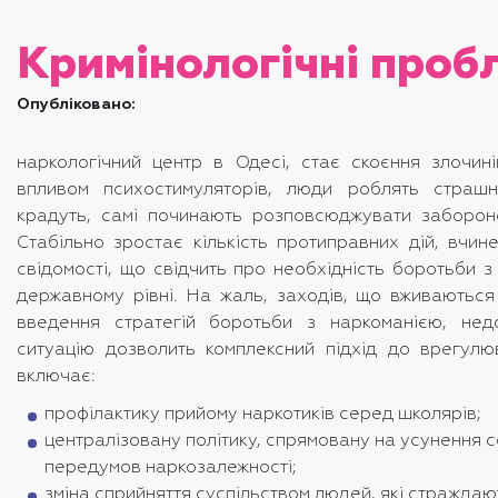
Кримінологічні проб
Опубліковано:
наркологічний центр в Одесі, стає скоєння злочин
впливом психостимуляторів, люди роблять страшн
крадуть, самі починають розповсюджувати заборон
Стабільно зростає кількість протиправних дій, вчине
свідомості, що свідчить про необхідність боротьби 
державному рівні. На жаль, заходів, що вживаютьс
введення стратегій боротьби з наркоманією, нед
ситуацію дозволить комплексний підхід до врегул
включає:
профілактику прийому наркотиків серед школярів;
централізовану політику, спрямовану на усунення 
передумов наркозалежності;
зміна сприйняття суспільством людей, які страждаю