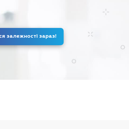
Позбудься залежності
зараз
!