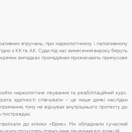
еративних втручань, при наркологічному і паліативному
ідно з КК та АК. Суди під час винесення вироку беруть
. У окремих випадках громадянам призначають примусове
йти наркологічне лікування та реабілітаційний курс.
трата здатності співчувати – це лише деякі наслідки
отримання, тому не відчуває внутрішнього протесту до
сь постраждає.
 приїхати до клініки «Брик». Ми обладнали сучасний
 пацієнти проходять повноцінне лікування від адикцій