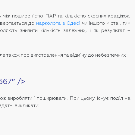
ь між поширеністю ПАР та кількістю скоєних крадіжок,
 звертається до
нарколога в Одесі
чи іншого міста , тим
ляють знизити кількість залежних, і як результат –
е також про виготовлення та відміну до небезпечних
”667″ />
кож виробляти і поширювати. При цьому існує поділ на
здатні викликати: