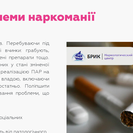
леми наркоманії
ів. Перебуваючи під
і вчинки: грабують,
ені препарати тощо.
них у стані зміненої
з реалізацією ПАР на
я владою, включаючи
остатньо. Поліпшити
ювання проблеми, що
соціальних
ть від патологічного