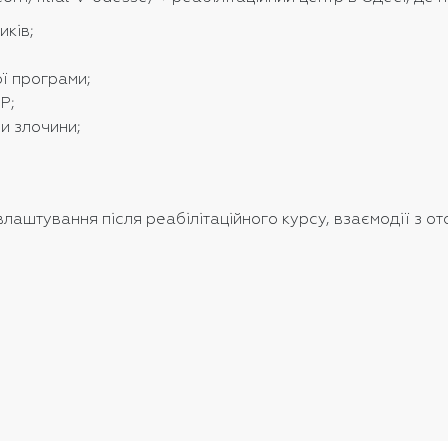
иків;
ої програми;
Р;
и злочини;
лаштування після реабілітаційного курсу, взаємодії з о