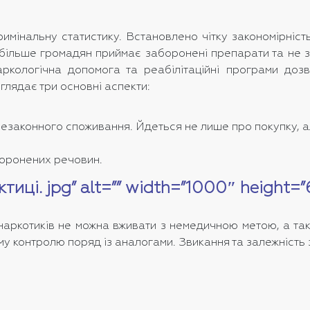
мінальну статистику. Встановлено чітку закономірніст
им більше громадян приймає заборонені препарати та не
ологічна допомога та реабілітаційні програми дозво
лядає три основні аспекти:
езаконного споживання. Йдеться не лише про покупку, ал
боронених речовин.
иці. jpg” alt=”” width=”1000″ height=
наркотиків не можна вживати з немедичною метою, а та
у контролю поряд із аналогами. Звикання та залежність 