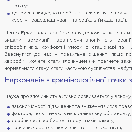
потягу;
допомога людям, які пройшли наркологічне лікуванн
курс, у працевлаштуванні та соціальній адаптації.
Центр Брик надає кваліфіковану допомогу пацієнтам з
видами наркоманії, гарантуючи анонімність терапі
співробітників, комфортні умови в стаціонарі та ін
Звернутися до нас – правильне рішення, якщо по
хвороби і хочете стати злочинцем (чи прагнете захи
нормального стану, стати частиною суспільства, набути
Наркоманія з кримінологічної точки 
Наука про злочинність активно розвивається у всьому 
закономірності підвищення та зниження числа пра
фактори, що впливають на кримінальну обстановку;
особливості особистості порушників закону;
причини, через які люди вчиняють незаконні дії;