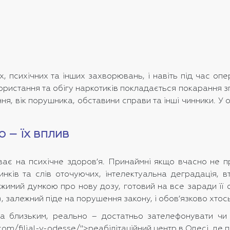
, психічних та інших захворювань, і навіть під час оп
истання та обігу наркотиків покладається покарання зг
ніння, вік порушника, обставини справи та інші чинники
о – їх вплив
є на психічне здоров’я. Принаймні якщо вчасно не про
инків та слів оточуючих, інтелектуальна деградація, в
жимий думкою про нову дозу, готовий на все заради її 
і), залежний піде на порушення закону, і обов’язково хто
та близьким, реально – достатньо зателефонувати чи
r.com/filial-v-odesse/">реабілітаційний центр в Одесі, де