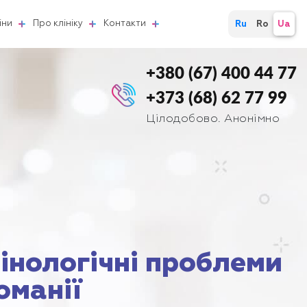
іни
Про клініку
Контакти
Ru
Ro
Ua
+380 (67) 400 44 77
+373 (68) 62 77 99
Цілодобово. Анонімно
інологічні проблеми
оманії