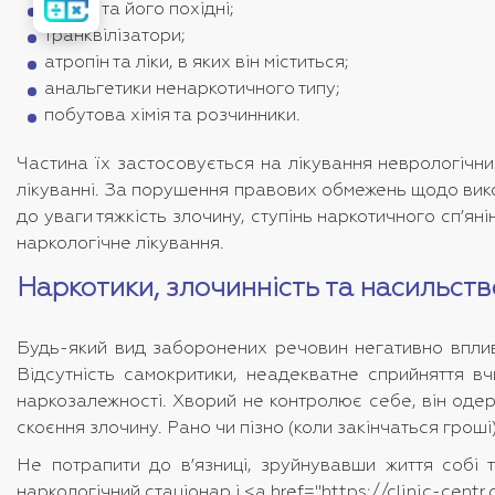
вартість
кокаїн та його похідні;
лікування
транквілізатори;
атропін та ліки, в яких він міститься;
анальгетики ненаркотичного типу;
побутова хімія та розчинники.
Частина їх застосовується на лікування неврологічних
лікуванні. За порушення правових обмежень щодо викор
до уваги тяжкість злочину, ступінь наркотичного сп’я
наркологічне лікування.
Наркотики, злочинність та насильств
Будь-який вид заборонених речовин негативно вплива
Відсутність самокритики, неадекватне сприйняття вч
наркозалежності. Хворий не контролює себе, він одер
скоєння злочину. Рано чи пізно (коли закінчаться грош
Не потрапити до в’язниці, зруйнувавши життя собі 
наркологічний стаціонар і <а href="https://clinic-cent