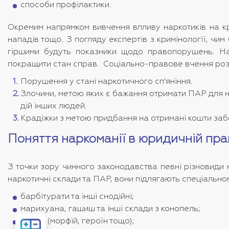
способи профілактики.
Окремим напрямком вивчення впливу наркотиків на кри
нападів тощо. З погляду експертів з кримінології, ч
гіршими будуть показники щодо правопорушень. Нарк
покращити стан справ. Соціально-правове вчення розг
Порушення у стані наркотичного сп’яніння.
Злочини, метою яких є бажання отримати ПАР для н
дій інших людей.
Крадіжки з метою придбання на отримані кошти за
Поняття наркоманії в юридичній практ
З точки зору чинного законодавства певні різновиди 
наркотичні склади та ПАР, вони підлягають спеціальном
барбітурати та інші снодійні;
марихуана, гашиш та інші склади з конопель;
опіати (морфій, героїн тощо);
Розрахувати