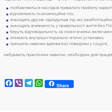
позбавляються наслідків тривалого прийому наркот
відновлюють психоемоційне тло;
знаходять друзів-однодумців під час реабілітаційн
знаходять впевненість у правильності життя без ПА
беруть відповідальність за скоєні вчинки, включаюч
змінюють внутрішні морально-етичні установки;
тренують навички адекватної поведінки у соціумі;
набувають практичних навичок, необхідних для працев
Facebook
Viber
Telegram
WhatsApp
Share