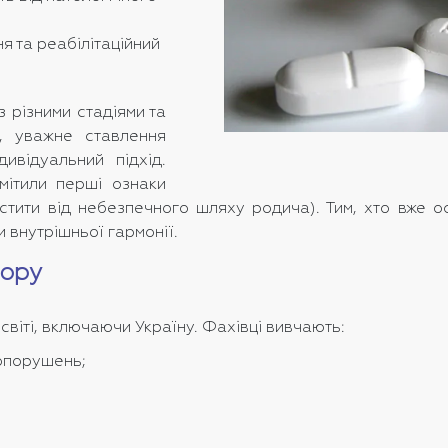
я та реабілітаційний
 різними стадіями та
ї, уважне ставлення
дивідуальний підхід.
мітили перші ознаки
стити від небезпечного шляху родича). Тим, хто вже о
 внутрішньої гармонії.
зору
світі, включаючи Україну. Фахівці вивчають:
вопорушень;