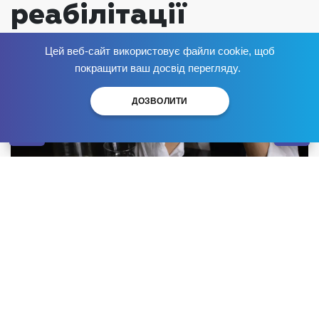
реабілітації
Опубліковано:
Цей веб-сайт використовує файли cookie, щоб
Позбудься залежності
зараз
!
покращити ваш досвід перегляду.
ДОЗВОЛИТИ