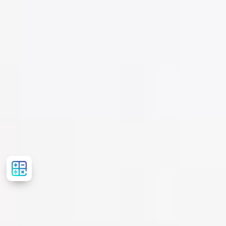
Розрахувати
вартість
лікування