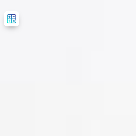
Розрахувати
вартість
лікування