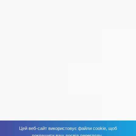
Цей веб-сайт використовує файли cookie, щоб
Позбудься залежності
зараз
!
покращити ваш досвід перегляду.