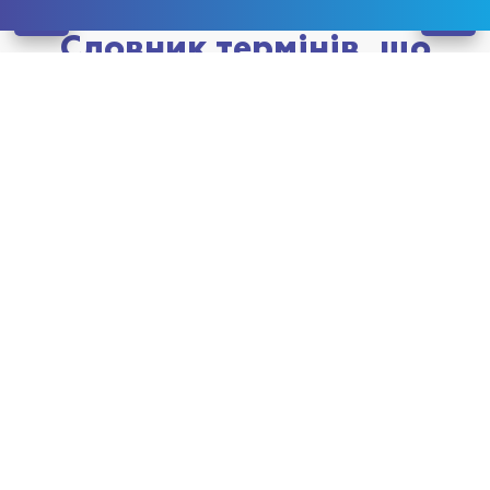
Словник термінів, що
вживаються в наркології
Кодування алкоголізму
Стадії алкоголізму
Амфетамин
Запой
Похмілля
Алогольна інтоксикація
Пивний алкоголізм
ЛСД
Абстинентний синдром
Біла гарячка
Спайс
Кокаїн
Алкогольна деградація