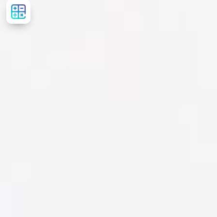
Розрахувати
вартість
лікування