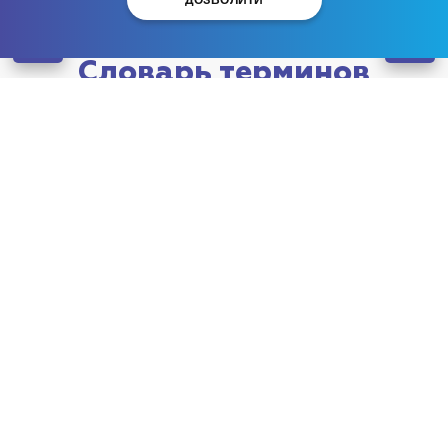
ДОЗВОЛИТИ
Словарь терминов
употребляемых в
наркологии
Кодирование алкоголизма
Стадии алкоголизма
Амфетамин
Запой
Похмелье
Алогольна интоксикация
Пивной алкоголизм
ЛСД
Абстинентный синдром
Белая горячка