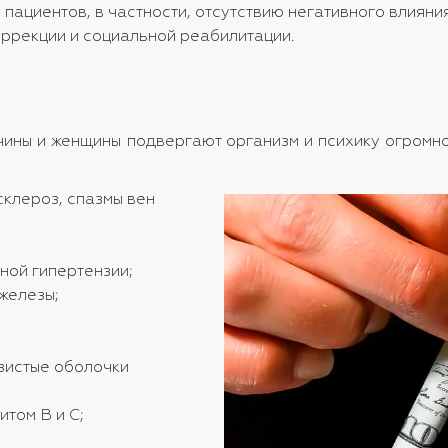
пациентов, в частности, отсутствию негативного влияни
оррекции и социальной реабилитации.
жчины и женщины подвергают организм и психику огромн
клероз, спазмы вен
ной гипертензии;
железы;
зистые оболочки
том В и С;