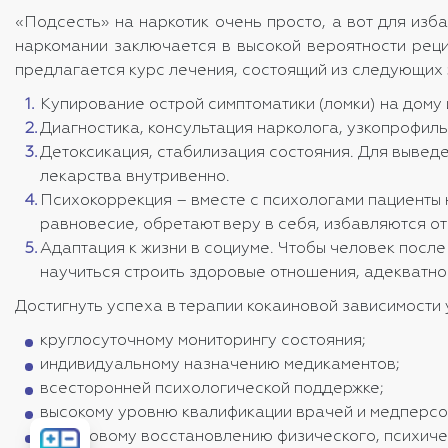
«Подсесть» на наркотик очень просто, а вот для из
наркомании заключается в высокой вероятности рец
предлагается курс лечения, состоящий из следующих 
Купирование острой симптоматики (ломки) на дому 
Диагностика, консультация нарколога, узкопрофил
Детоксикация, стабилизация состояния. Для выведе
лекарства внутривенно.
Психокоррекция – вместе с психологами пациенты 
равновесие, обретают веру в себя, избавляются от
Адаптация к жизни в социуме. Чтобы человек после
научиться строить здоровые отношения, адекватно
Достигнуть успеха в терапии кокаиновой зависимости
круглосуточному мониторингу состояния;
индивидуальному назначению медикаментов;
всесторонней психологической поддержке;
высокому уровню квалификации врачей и медперсо
Рассчитать
пошаговому восстановлению физического, психиче