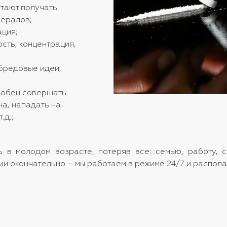
стают получать
нералов;
ация;
сть, концентрация,
бредовые идеи,
собен совершать
на, нападать на
.д.;
ь в молодом возрасте, потеряв все: семью, работу, 
нии окончательно – мы работаем в режиме 24/7 и распо