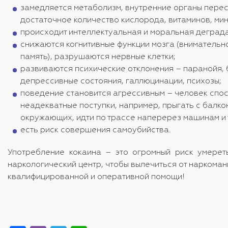
замедляется метаболизм, внутренние органы пере
достаточное количество кислорода, витаминов, ми
происходит интеллектуальная и моральная деград
снижаются когнитивные функции мозга (внимательно
память), разрушаются нервные клетки;
развиваются психические отклонения – паранойя, 
депрессивные состояния, галлюцинации, психозы;
поведение становится агрессивным – человек спо
неадекватные поступки, например, прыгать с балко
окружающих, идти по трассе наперерез машинам и т
есть риск совершения самоубийства.
Употребление кокаина – это огромный риск умерет
наркологический центр
, чтобы вылечиться от наркома
квалифицированной и оперативной помощи!