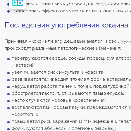
стоимость
созданию оптимальных условий для выздоровления 
лечения
применению эффективных методик на этапе психок
Последствия употребления кокаина
Принимая «кокс» или его дешевый аналог «крэк», му
происходят различные патологические изменения:
перегружаются сердце, сосуды, провоцируя атерос
и артерий;
увеличивается риск инсульта, инфаркта;
развивается тахикардия, тяжелая форма артериаль
нарушается работа печени, почек, поджелудочной 
обостряется гастрит, открываются язвы желудка;
часто случаются носовые кровотечения;
воспаляются гайморовы пазухи, повреждаются сли
носоглотки;
повышается риск заражения ВИЧ-инфекцией, гепати
формируются абсцессы и флегмоны (нарывы);