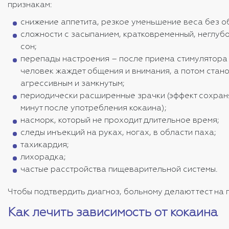
признакам:
снижение аппетита, резкое уменьшение веса без о
сложности с засыпанием, кратковременный, неглуб
сон;
перепады настроения – после приема стимулятора 
человек жаждет общения и внимания, а потом стан
агрессивным и замкнутым;
периодически расширенные зрачки (эффект сохраня
минут после употребления кокаина);
насморк, который не проходит длительное время;
следы инъекций на руках, ногах, в области паха;
тахикардия;
лихорадка;
частые расстройства пищеварительной системы.
Чтобы подтвердить диагноз, больному делают тест на 
Как лечить зависимость от кокаина