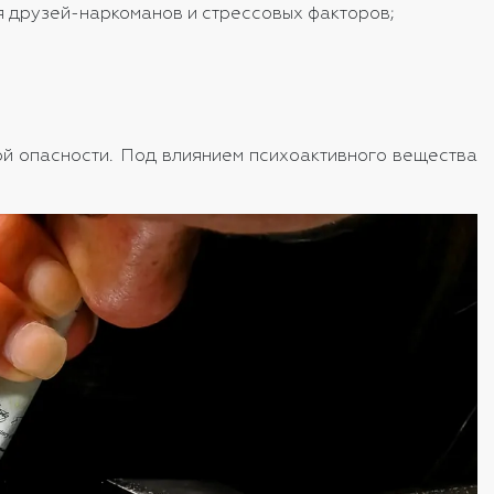
я друзей-наркоманов и стрессовых факторов;
ой опасности. Под влиянием психоактивного вещества