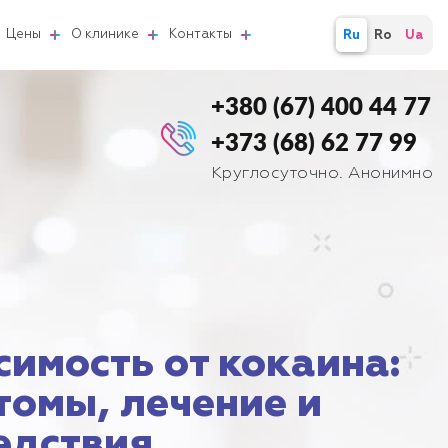
Цены
О клинике
Контакты
Ru
Ro
Ua
+380 (67) 400 44 77
+373 (68) 62 77 99
Круглосуточно. Анонимно
симость от кокаина:
томы, лечение и
едствия