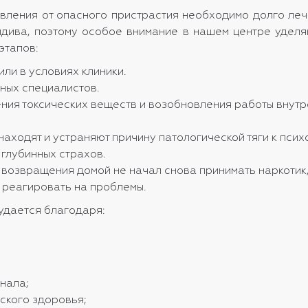
бавления от опасного пристрастия необходимо долго ле
идива, поэтому особое внимание в нашем центре уделя
этапов:
или в условиях клиники.
ьных специалистов.
ния токсических веществ и возобновления работы внутр
находят и устраняют причину патологической тяги к пси
 глубинных страхов.
 возвращения домой не начал снова принимать наркотик,
 реагировать на проблемы.
 удается благодаря:
нала;
ского здоровья;