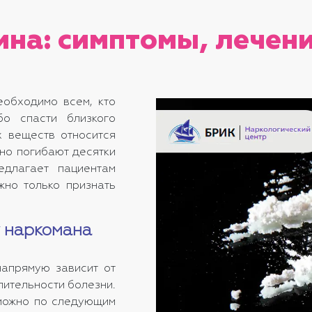
ина: симптомы, лечен
обходимо всем, кто
бо спасти близкого
х веществ относится
но погибают десятки
длагает пациентам
жно только признать
у наркомана
напрямую зависит от
лительности болезни.
 можно по следующим