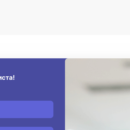
иста!