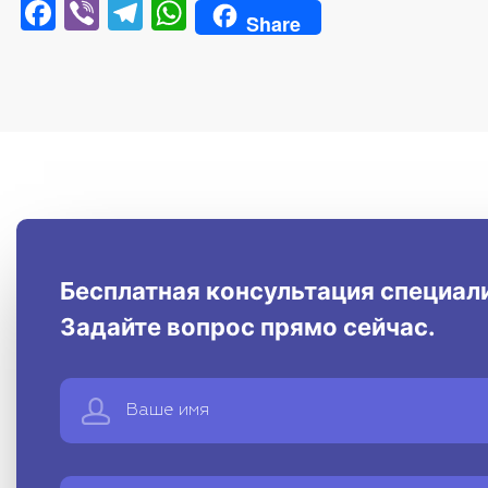
Facebook
Viber
Telegram
WhatsApp
Share
Бесплатная консультация специал
Задайте вопрос прямо сейчас.