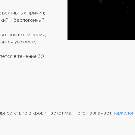
бъективных причин;
окий и беспокойный
возникает эйфория,
овится угрюмым,
ется в течение 30
присутствие в крови наркотика – его назначает
нарколог