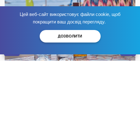
Цей веб-сайт використовує файли cookie, щоб
Избавься от зависимости
сейчас
!
покращити ваш досвід перегляду.
ДОЗВОЛИТИ
Свободно продающийся в супермаркетах алкоголь
в действительности является серьезным ядом.
Этиловый спирт и другие токсины, которые
содержатся в популярных напитках, разрушают
нейронные связи, провоцируют психические
отклонения и влияют на репродуктивную функцию.