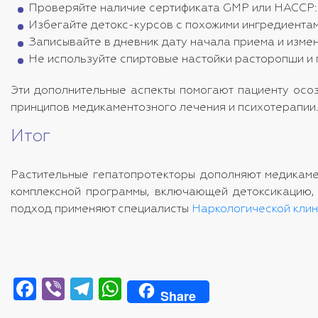
Проверяйте наличие сертификата GMP или HACCP: э
Избегайте детокс-курсов с похожими ингредиентами
Записывайте в дневник дату начала приема и измен
Не используйте спиртовые настойки расторопши и
Эти дополнительные аспекты помогают пациенту осо
принципов медикаментозного лечения и психотерапии
Итог
Растительные гепатопротекторы дополняют медикам
комплексной программы, включающей детоксикацию, 
подход применяют специалисты
Наркологической клин
Facebook
Viber
Telegram
WhatsApp
Share