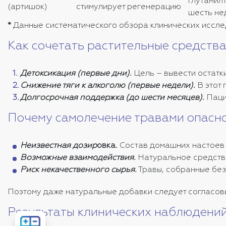
глутамил
(артишок)
стимулирует регенерацию
шесть не
*
Данные систематического обзора клинических иссл
Как сочетать растительные средств
Детоксикация (первые дни).
Цель – вывести остатк
Снижение тяги к алкоголю (первые недели).
В этот
Долгосрочная поддержка (до шести месяцев).
Паци
Почему самолечение травами опасн
Неизвестная дозир
овка.
Состав домашних настоев 
Возможные взаимодействия.
Натуральное средство
Риск некачественного сырья.
Травы, собранные без
Поэтому даже натуральные добавки следует согласов
Результаты клинических наблюдени
Рассчитать