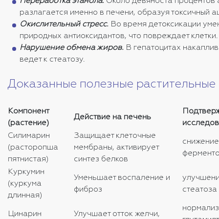
Переработка этанола.
Около девяноста процентов 
разлагается именно в печени, образуя токсичный а
Окислительный стресс.
Во время детоксикации уме
природных антиоксидантов, что повреждает клетки.
Нарушение обмена жиров.
В гепатоцитах накаплив
ведет к стеатозу.
Доказанные полезные растительные
Компонент
Подтвер
Действие на печень
(растение)
исследов
Силимарин
Защищает клеточные
снижение
(расторопша
мембраны, активирует
ферменто
пятнистая)
синтез белков
Куркумин
Уменьшает воспаление и
улучшени
(куркума
фиброз
стеатоза
длинная)
нормализ
Цинарин
Улучшает отток желчи,