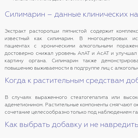
Силимарин – данные клинических н
Экстракт расторопши пятнистой содержит комплекс
известный как силимарин. В многоцентровых ис
пациентах с хроническими алкогольными пораже
достоверно снижал уровень АлАТ и АсАТ и улучшал
картину органа. Силимарин также демонстриров
повышению выживаемости в подгруппе лиц с алкогольн
Когда к растительным средствам до
В случаях выраженного стеатогепатита или высо
адеметионином. Растительные компоненты смягчают ок
сочетание целесообразно только под наблюдением гас
Как выбрать добавку и не навредит