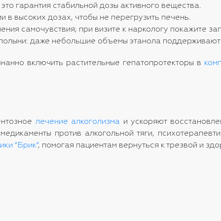
то гарантия стабильной дозы активного вещества.
 в высоких дозах, чтобы не перегрузить печень.
ения самочувствия; при визите к наркологу покажите зап
 полыни: даже небольшие объемы этанола поддерживают
знанно включить растительные гепатопротекторы в
ком
.
ентозное
лечение алкоголизма
и ускоряют восстановлен
медикаменты против алкогольной тяги, психотерапевти
ики “Брик”
, помогая пациентам вернуться к трезвой и зд