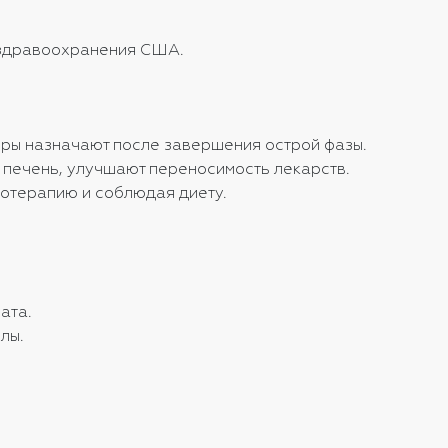
 здравоохранения США.
торы назначают после завершения острой фазы.
 печень, улучшают переносимость лекарств.
отерапию и соблюдая диету.
ата.
лы.