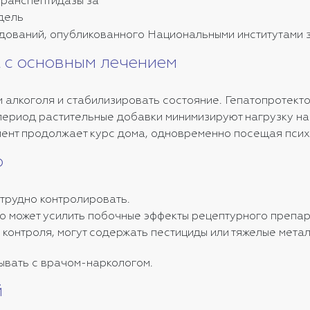
транспептидазы за
дель
едований, опубликованного Национальными институтами
а с основным лечением
и алкоголя и стабилизировать состояние. Гепатопротек
 период растительные добавки минимизируют нагрузку на
ент продолжает курс дома, одновременно посещая псих
о
трудно контролировать.
 может усилить побочные эффекты рецептурного препар
 контроля, могут содержать пестициды или тяжелые метал
ывать с врачом-наркологом.
й