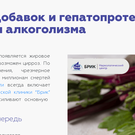
обавок и гепатопроте
и алкоголизма
появляется жировое
возможен цирроз. По
ения, чрезмерное
м миллионам смертей
ти
всегда включает
ской клиники “Брик”
усиливают основную
чередь