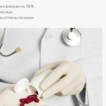
рансферазы на 38%.
месяца.
ли отмены лечения.