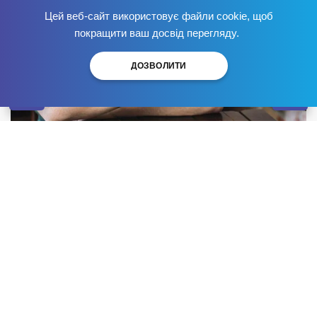
Цей веб-сайт використовує файли cookie, щоб
Избавься от зависимости
сейчас
!
покращити ваш досвід перегляду.
ДОЗВОЛИТИ
К большому сожалению, тема алкоголизма в наше
время является очень распространенной и
щепетильной. Но точные цифры назвать
проблематично, поскольку практически, ни один
человек не признается в том, что он – алкоголик.
Лечение алкоголизма является чрезвычайно