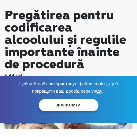
Pregătirea pentru
codificarea
alcoolului și regulile
importante înainte
de procedură
Publicat:
Цей веб-сайт використовує файли cookie, щоб
Scapă de dependență
acum
!
покращити ваш досвід перегляду.
ДОЗВОЛИТИ