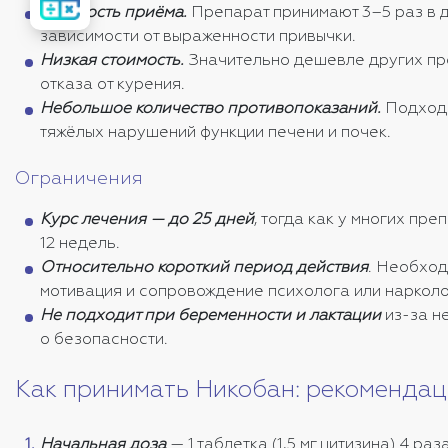
стоимость
Кратность приёма.
Препарат принимают 3–5 раз в 
лечения
зависимости от выраженности привычки.
Низкая стоимость.
Значительно дешевле других пр
отказа от курения.
Небольшое количество противопоказаний.
Подходи
тяжёлых нарушений функции печени и почек.
Ограничения
Курс лечения — до 25 дней
, тогда как у многих пре
12 недель.
Относительно короткий период действия
. Необход
мотивация и сопровождение психолога или нарколо
Не подходит при беременности и лактации
из-за н
о безопасности.
Как принимать Никобан: рекомендац
Начальная доза
— 1 таблетка (1,5 мг цитизина) 4 ра