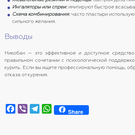
Жевательные резинки и леденцы:
быстрая доза ник
Ингаляторы или спреи:
имитируют быстрое всасыва
Схема комбинирования:
часто пластыри используют
сильного желания.
Выводы
Никобан — это эффективное и доступное средство 
правильном сочетании с психологической поддержко
курить. Если вы ищете профессиональную помощь, обр
отказа от курения.
Facebook
Viber
Telegram
WhatsApp
Share