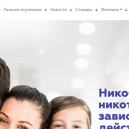
Лечение игромании
Новости
Словарь
Филиалы
Нико
нико
зави
дейс