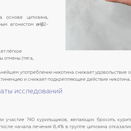
 основе цитизина,
ным агонистом α4β2-
ет лёгкое
 отмены (тяга,
нейшем употреблении никотина снижает удовольствие от
стиненцию и снижает подкрепляющее действие никотина.
таты исследований
и участие 740 курильщиков, желающих бросить курить
после начала лечения 8,4% в группе цитизина отказалис