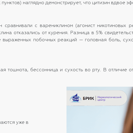
х пунктов) наглядно демонстрирует, что цитизин вдвое 
н сравнивали с варениклином (агонист никотиновых р
клина отказались от курения. Разница в 5% свидетельс
 выраженных побочных реакций — головная боль, сухо
я тошнота, бессонница и сухость во рту. В отличие от
аются уже в