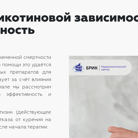
икотиновой зависимос
ность
ременной смертности
з помощи это удаётся
ых препаратов для
ует за счёт влияния
иале мы рассмотрим
ю эффективность и
итизин (действующее
тказа от курения на
сле начала терапии.