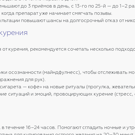
еньшают до 3 приёмов в день, с 13-го по 25-й — до 1–2 ра
 когда препарат уже начинает смягчать позывы.
льтации повышают шансы на долгосрочный отказ от нико
 курения
 от курения, рекомендуется сочетать несколько подход
ики осознанности (майндфулнесс), чтобы отслеживать м
пражнения для рук).
сигарета — кофе» на новые ритуалы (прогулка, жевательн
ие ситуаций и эмоций, провоцирующих курение (стресс,
в течение 16–24 часов. Помогают сгладить ночные и утр