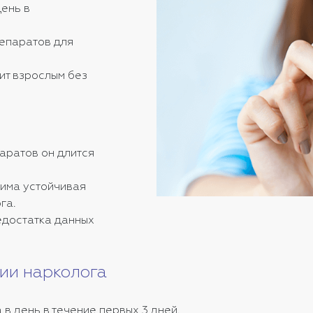
день в
епаратов для
т взрослым без
паратов он длится
има устойчивая
га.
едостатка данных
ии нарколога
за в день в течение первых 3 дней.