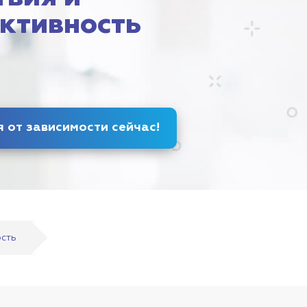
ктивность
Избавься от зависимости
сейчас
!
ость