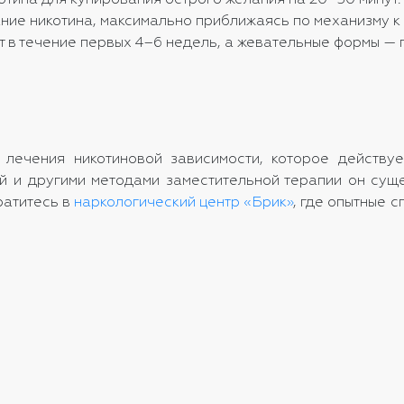
отина для купирования острого желания на 20–30 минут.
ние никотина, максимально приближаясь по механизму к 
 в течение первых 4–6 недель, а жевательные формы — 
лечения никотиновой зависимости, которое действу
й и другими методами заместительной терапии он суще
атитесь в
наркологический центр «Брик»
, где опытные 