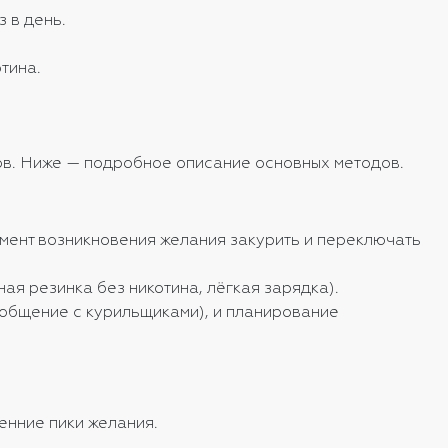
з в день.
тина.
ов. Ниже — подробное описание основных методов.
омент возникновения желания закурить и переключать
ая резинка без никотина, лёгкая зарядка).
 общение с курильщиками), и планирование
енние пики желания.