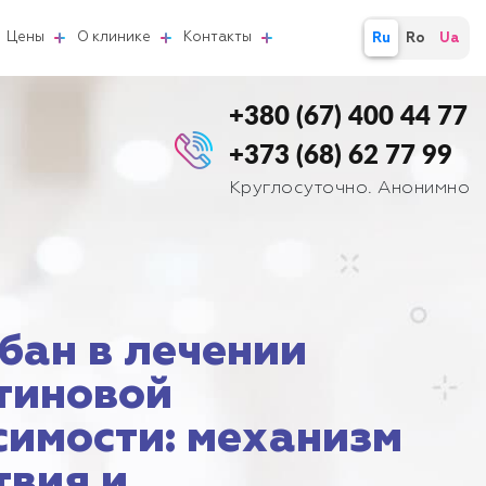
Цены
О клинике
Контакты
Ru
Ro
Ua
+380 (67) 400 44 77
+373 (68) 62 77 99
Круглосуточно. Анонимно
бан в лечении
тиновой
симости: механизм
твия и