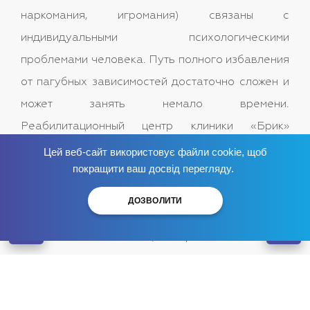
наркомания, игромания) связаны с
индивидуальными психологическими
проблемами человека. Путь полного избавления
от пагубных зависимостей достаточно сложен и
может занять немало времени.
Реабилитационный центр клиники «Брик»
помогает своим пациентам не свернуть с этого
Цей веб-сайт використовує файли cookie, щоб
Избавься от зависимости
сейчас
!
покращити ваш досвід перегляду.
пути, в конце которого их ждет счастливая
здоровая жизнь. В нашем реабилитационном
ДОЗВОЛИТИ
центре созданы все условия для эффективного
лечения алкогольной, наркотической или
игровой зависимостей. Лечение проводится с
применением современных методик и
технологий, с пациентами работают