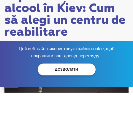
alcool în Kiev: Cum
să alegi un centru de
reabilitare
Publicat:
Цей веб-сайт використовує файли cookie, щоб
Scapă de dependență
acum
!
покращити ваш досвід перегляду.
ДОЗВОЛИТИ