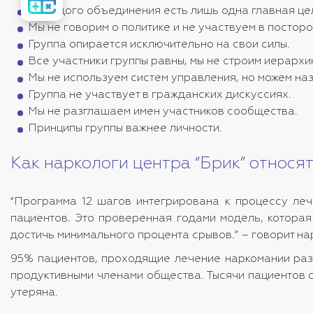
стоимость
лечения
У каждого объединения есть лишь одна главная це
Мы не говорим о политике и не участвуем в посторо
Группа опирается исключительно на свои силы.
Все участники группы равны, мы не строим иерархи
Мы не используем систем управления, но можем на
Группа не участвует в гражданских дискуссиях.
Мы не разглашаем имен участников сообщества.
Принципы группы важнее личности.
Как наркологи центра “Брик” относя
“Программа 12 шагов интегрирована к процессу леч
пациентов. Это проверенная годами модель, котора
достичь минимального процента срывов.” – говорит нар
95% пациентов, проходящие
лечение наркомании
раз
продуктивными членами общества. Тысячи пациентов 
утеряна.