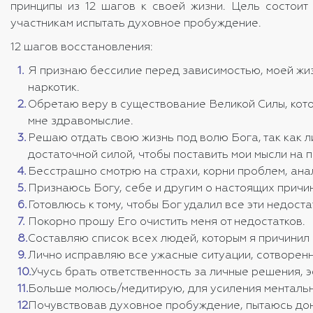
принципы из 12 шагов к своей жизни. Цель состоит 
участникам испытать духовное пробуждение.
12 шагов восстановления:
Я признаю бессилие перед зависимостью, моей жи
наркотик.
Обретаю веру в существование Великой Силы, кот
мне здравомыслие.
Решаю отдать свою жизнь под волю Бога, так как 
достаточной силой, чтобы поставить мои мысли на 
Бесстрашно смотрю на страхи, корни проблем, ана
Признаюсь Богу, себе и другим о настоящих причи
Готовлюсь к тому, чтобы Бог удалил все эти недоста
Покорно прошу Его очистить меня от недостатков.
Составляю список всех людей, которым я причинил 
Лично исправляю все ужасные ситуации, сотворен
Учусь брать ответственность за личные решения, 
Больше молюсь/медитирую, для усиления ментальн
Почувствовав духовное пробуждение, пытаюсь до