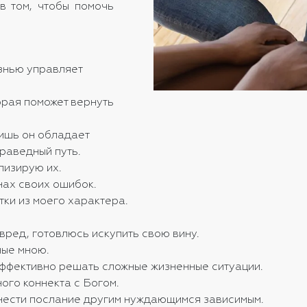
в том, чтобы помочь
знью управляет
орая поможет вернуть
лишь он обладает
праведный путь.
лизирую их.
нах своих ошибок.
тки из моего характера.
вред, готовлюсь искупить свою вину.
ные мною.
эффективно решать сложные жизненные ситуации.
ого коннекта с Богом.
нести послание другим нуждающимся зависимым.