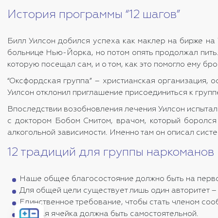
История программы “12 шагов”
Билл Уилсон добился успеха как маклер на бирже на 
больнице Нью-Йорка, но потом опять продолжал пить.
которую посещал сам, и о том, как это помогло ему бро
“Оксфордская группа” – христианская организация, о
Уилсон отклонил приглашение присоединиться к группе
Впоследствии возобновления лечения Уилсон испытал 
с доктором Бобом Смитом, врачом, который боролся 
алкогольной зависимости. Именно там он описал систем
12 традиций для группы наркоманов 
Наше общее благосостояние должно быть на первом
Для общей цели существует лишь один авторитет –
Единственное требование, чтобы стать членом соо
Рассчитать
Каждая ячейка должна быть самостоятельной.