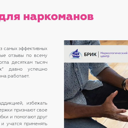
 для наркоманов
из самых эффективных
ные отзывы по всему
огла десяткам тысяч
ик” давно успешно
она работает.
ддикцией, избежать
держки признают свое
бки и помогают друг
 и учатся применять