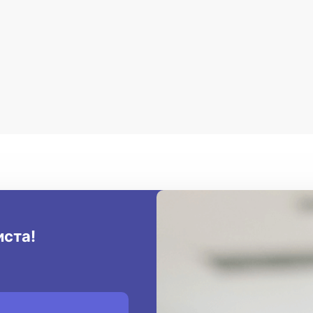
иста!