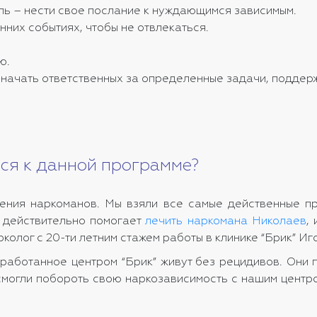
ль – нести свое послание к нуждающимся зависимым.
нних событиях, чтобы не отвлекаться.
ю.
значать ответственных за определенные задачи, поддерж
тся к данной программе?
ения наркоманов. Мы взяли все самые действенные п
я действительно помогает
лечить наркомана Николаев
,
колог с 20-ти летним стажем работы в клинике “Брик” И
работанное центром “Брик” живут без рецидивов. Они 
смогли побороть свою наркозависимость с нашим центр