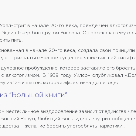
Уолл-стрит в начале 20-го века, прежде чем алкоголизм
 Эдвин Тэчер был другом Уилсона. Он рассказал ему о 
сить пить.
снованная в начале 20-го века, создала свои принципы 
, он признал возможное существование высшей силы (те
духовное пробуждение, которое заставило его бросить
с алкоголизмом. В 1939 году Уилсон опубликовал «Бол
у из 12-ти шагов, которая эффективна до сегодня.
из “Большой книги”
 месте; личное выздоровление зависит от единства чле
 Высший Разум, Любящий Бог. Лидеры внутри сообществ
бщества – желание бросить употреблять наркотики..