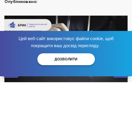
Опубликовано:
Цей веб-сайт використовує файли cookie, щоб
Избавься от зависимости
сейчас
!
покращити ваш досвід перегляду.
ДОЗВОЛИТИ
Жизнь в окружении зависимых людей, сложные
отношения в семье, сильные стрессы, чувство
одиночества, любопытство и желание выделиться –
основные причины развития наркомании. Человек со