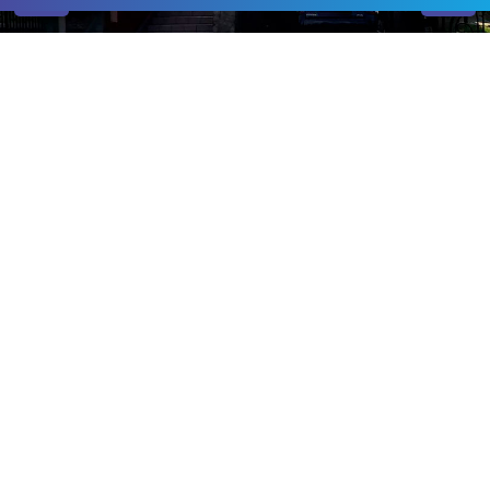
Центр лечения
зависимостей
"БРИК" в Ужгороде
Доступность алкоголя и наркотиков приводят к
тому, что все больше людей, в том числе
молодых, попадают под влияние пагубных
зависимостей. К сожалению, избавиться от
зависимости достаточно сложно, а без помощи
специалистов – практически невозможно. Центр
лечения зависимостей в Ужгороде «Брик» уже