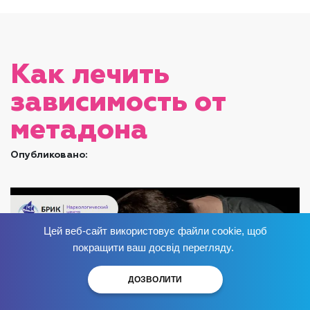
Как лечить
зависимость от
метадона
Опубликовано:
Цей веб-сайт використовує файли cookie, щоб
Избавься от зависимости
сейчас
!
покращити ваш досвід перегляду.
ДОЗВОЛИТИ