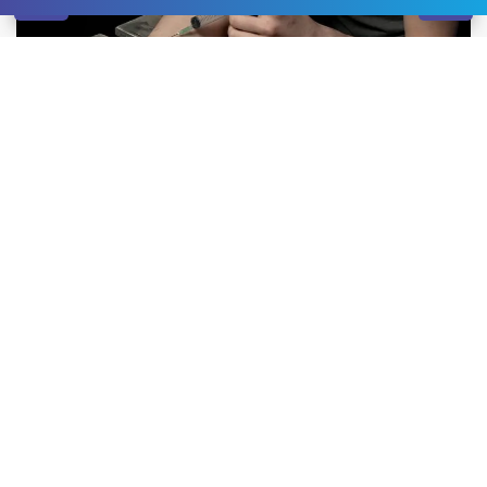
С проблемой метадоновой зависимости в наш
наркологический центр Кривой Рог
приходит
достаточно много людей, причем на разных стадиях
заболевания. Часть пациентов уже не в первый раз
вынуждены обращаться к наркологу.
Метадон – искусственное лекарственное средство
из группы опиатов, которое длительное время
использовали в терапии героиновой наркомании. Но
со временем у больных, прошедших подобный курс,
развивается пристрастие к препарату, справиться с
которым без врачебной помощи невозможно. Также в
лечении нуждаются наркоманы, которые переходят