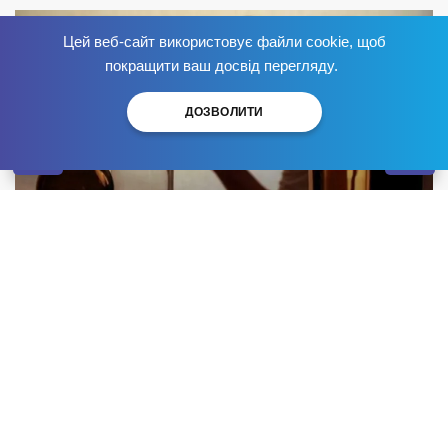
Цей веб-сайт використовує файли cookie, щоб
Избавься от зависимости
сейчас
!
покращити ваш досвід перегляду.
ДОЗВОЛИТИ
Обратиться в наркологическую клинику и сделать
вывод из запоя Николаев
– значит снять симптомы
болезни, но не вылечиться от зависимости. Победа
над опасной привычкой достигается благодаря