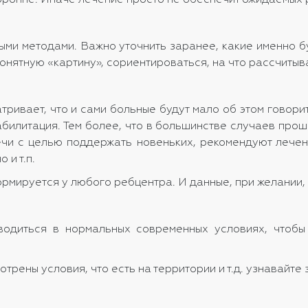
ронне. Иначе лечение просто не обеспечит ожидаемых 
и методами. Важно уточнить заранее, какие именно бу
нятную «картину», сориентироваться, на что рассчитыват
вает, что и сами больные будут мало об этом говорить.
абилитация. Тем более, что в большинстве случаев про
речи с целью поддержать новеньких, рекомендуют лече
 и т.п.
ормируется у любого ребцентра. И данные, при желании,
одиться в нормальных современных условиях, чтобы
трены условия, что есть на территории и т.д. узнавайте