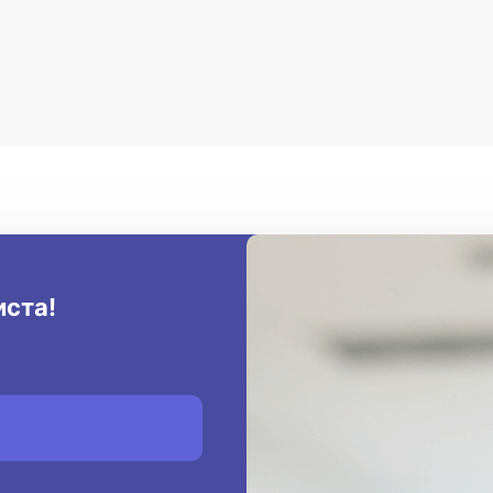
иста!