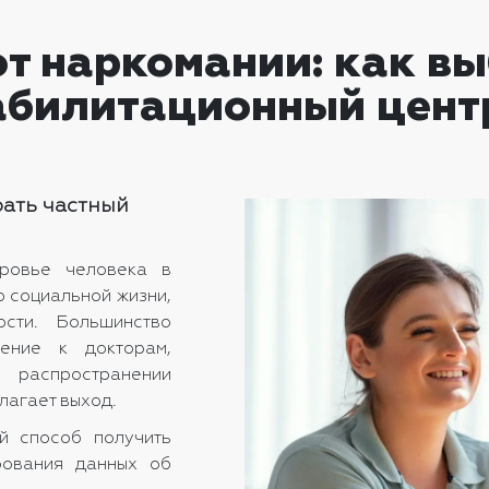
т наркомании: как в
абилитационный цент
рать частный
оровье человека в
о социальной жизни,
сти. Большинство
ение к докторам,
 распространении
лагает выход.
й способ получить
рования данных об