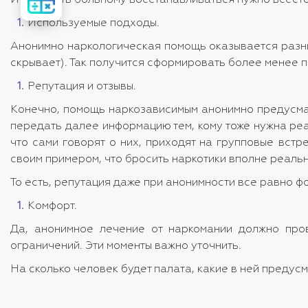
И помогать больному восстанавливаться нужно всесто
стоимость
лечения
Используемые подходы.
Анонимно наркологическая помощь оказывается разным
скрывает). Так получится сформировать более менее по
Репутация и отзывы.
Конечно, помощь наркозависимым анонимно предусматри
передать далее информацию тем, кому тоже нужна ре
что сами говорят о них, приходят на групповые вст
своим примером, что бросить наркотики вполне реально
То есть, репутация даже при анонимности все равно ф
Комфорт.
Да, анонимное лечение от наркомании должно пров
ограничений. Эти моменты важно уточнить.
На сколько человек будет палата, какие в ней предусмо