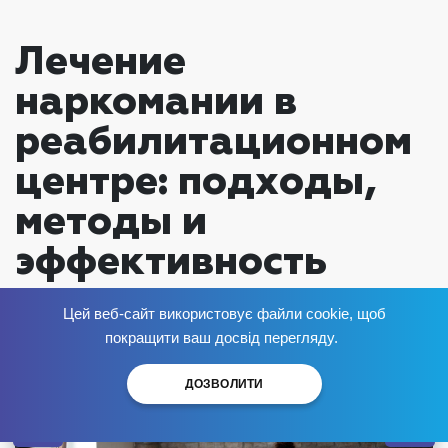
Лечение
наркомании в
реабилитационном
центре: подходы,
методы и
эффективность
программ
Цей веб-сайт використовує файли cookie, щоб
Избавься от зависимости
сейчас
!
покращити ваш досвід перегляду.
Опубликовано:
ДОЗВОЛИТИ