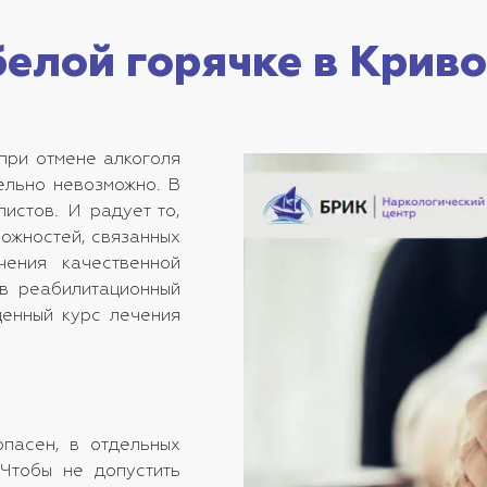
елой горячке в Криво
при отмене алкоголя
тельно невозможно. В
истов. И радует то,
ожностей, связанных
чения качественной
в реабилитационный
ценный курс лечения
опасен, в отдельных
 Чтобы не допустить