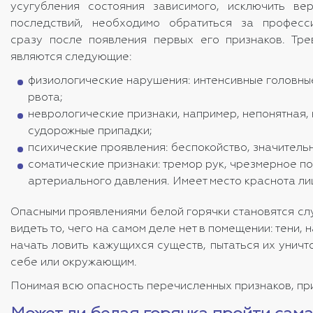
усугубления состояния зависимого, исключить ве
последствий, необходимо обратиться за профес
сразу после появления первых его признаков. Тр
являются следующие:
физиологические нарушения: интенсивные головные
рвота;
неврологические признаки, например, непонятная, 
судорожные припадки;
психические проявления: беспокойство, значител
соматические признаки: тремор рук, чрезмерное п
артериального давления. Имеет место краснота лиц
Опасными проявлениями белой горячки становятся слу
видеть то, чего на самом деле нет в помещении: тени
начать ловить кажущихся существ, пытаться их унич
себе или окружающим.
Понимая всю опасность перечисленных признаков, при