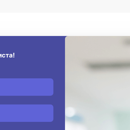
иста!