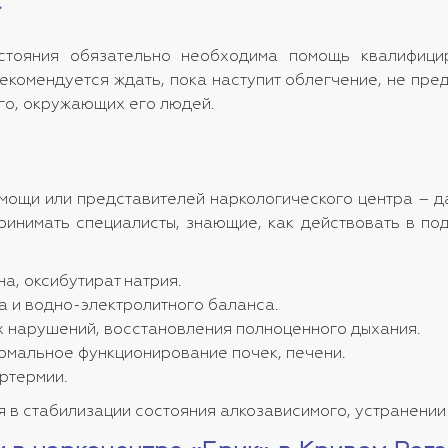
а
стояния обязательно необходима помощь квалифицир
екомендуется ждать, пока наступит облегчение, не пре
го, окружающих его людей.
омощи или представителей наркологического центра – д
инимать специалисты, знающие, как действовать в по
а, оксибутират натрия.
а и водно-электролитного баланса.
 нарушений, восстановления полноценного дыхания.
рмальное функционирование почек, печени.
ртермии.
я в стабилизации состояния алкозависимого, устранени