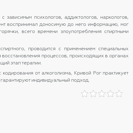
с зависимым психологов, аддиктологов, наркологов,
иент воспринимал доносимую до него информацию, мог
горячки, всего времени злоупотребления спиртными
спиртного, проводится с применением специальных
я восстановления процессов, происходящих в органах
щий этап терапии.
сс
кодирования от алкоголизма, Кривой Рог
практикует
 гарантируют индивидуальный подход.