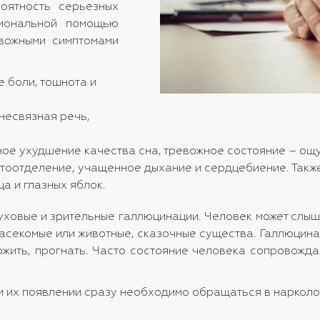
роятность серьезных
сиональной помощью
евожными симптомами
 боли, тошнота и
несвязная речь,
ьное ухудшение качества сна, тревожное состояние – 
отоотделение, учащенное дыхание и сердцебиение. Так
а и глазных яблок.
ховые и зрительные галлюцинации. Человек может слышат
, насекомые или животные, сказочные существа. Галлюцин
тожить, прогнать. Часто состояние человека сопровожд
 их появлении сразу необходимо обращаться в нарколог