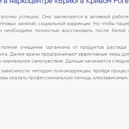
и в наркоцентре «Брик» в Кривом Роге
аточно успешно. Оно заключается в активной работе 
пповых занятий, социальной коррекции. Но чтобы пац
м необходимо полностью восстановить после белой 
о полное очищение организма от продуктов распада 
нта. Далее врачи предпринимают эффективные меры дл
нту нормальное самочувствие. Дальше начинается следую
т зависимости: методом психокоррекции, пройдя проце
товы оказать профессиональную помощь алкозависимым,