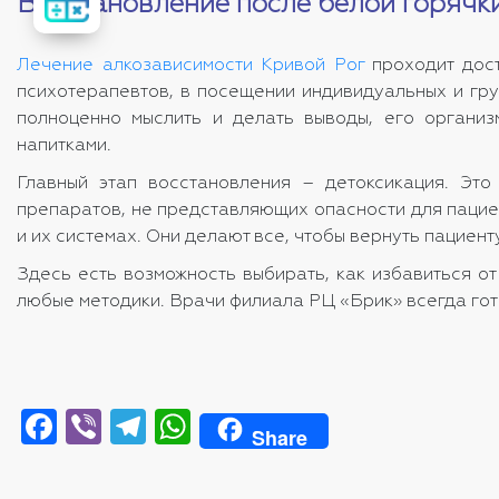
Восстановление после белой горячк
стоимость
лечения
Лечение алкозависимости Кривой Рог
проходит дост
психотерапевтов, в посещении индивидуальных и гру
полноценно мыслить и делать выводы, его организ
напитками.
Главный этап восстановления – детоксикация. Эт
препаратов, не представляющих опасности для пацие
и их системах. Они делают все, чтобы вернуть пацие
Здесь есть возможность выбирать, как избавиться о
любые методики.
Врачи филиала РЦ «Брик» всегда го
Facebook
Viber
Telegram
WhatsApp
Share