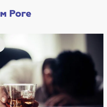
м Роге