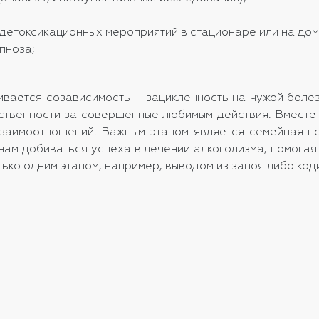
 детоксикационных мероприятий в стационаре или на дом
пноза;
вивается созависимость – зацикленность на чужой бол
етственности за совершенные любимым действия. Вмес
 взаимоотношений. Важным этапом является семейная п
м добиваться успеха в лечении алкоголизма, помогая н
лько одним этапом, например, выводом из запоя либо ко