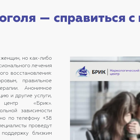
оголя — справиться с
 женщин, но как-либо
ссионального лечения
ого восстановления:
ровым, правильное
ерапии. Анонимное
цию и другие услуги,
 центр «Брик».
гольной зависимости
жно по телефону +38
пециалисты проведут
 поддержку близким