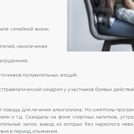
апе семейной жизни.
ителей, неизлечимая
атруднения;
сточников положительных эмоций;
сттравматический синдром у участников боевых действий
.
ет повода для лечения алкоголизма. Но симптомы прогре
ами и т.д. Скандалы на фоне спиртных напитков, устр
лительные запои, вывод из которых без нарколога нев
вия в период опьянения.