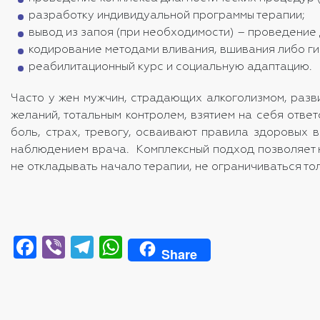
разработку индивидуальной программы терапии;
вывод из запоя (при необходимости) – проведение
кодирование методами вливания, вшивания либо ги
реабилитационный курс и социальную адаптацию.
Часто у жен мужчин, страдающих алкоголизмом, раз
желаний, тотальным контролем, взятием на себя отв
боль, страх, тревогу, осваивают правила здоровых
наблюдением врача. Комплексный подход позволяет на
не откладывать начало терапии, не ограничиваться то
Facebook
Viber
Telegram
WhatsApp
Share