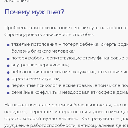
алкоголика.
Почему муж пьет?
Проблема алкоголизма может возникнуть на любом эт
Спровоцировать зависимость способны:
тяжелые потрясения – потеря ребенка, смерть род
болезнь близкого человека;
потеря работы, сопутствующие этому финансовые з
внутренние переживания;
неблагоприятное влияние окружения, отсутствие и
стрессовые ситуации;
пережитые психологические травмы, в том числе по
семейные конфликты и нездоровая атмосфера дома
На начальном этапе развития болезни кажется, что н
передыха, перестает интересоваться домашними дел
стресс, который нужно «запить». Как результат – д
ухудшение работоспособности, антисоциальные дейст