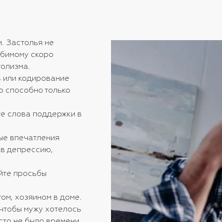
. Застолья не
юбимому скоро
голизма.
в
или кодирование
о способно только
те слова поддержки в
вые впечатления
 в депрессию,
йте просьбы
ом, хозяином в доме.
 чтобы мужу хотелось
сто не было времени.