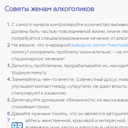
Советы женам алкоголиков
С самого начала контролируйте количество выпивки
должны быть частью повседневной жизни, иначе л
потребуется специализированное лечение от алко
Не верьте, что очередной
вывод из запоя Николае
помогут искоренить проблему окончательно – на эт
стационарное лечение!
Делитесь проблемами, прорабатывайте их, находи
трудную минуту.
Занимайтесь чем-то вместе. Совместный досуг, но
улучшают контакт между супругами, не дают впасть
стимулируют к развитию.
Делегируйте домашние обязанности, но высказыва
спокойным тоном.
Давайте мужчине понять, что он является авторитет
Оставайтесь женственной, красивой и интересной,
Рассчитать
вас завоевывать и на запои и алкоголь в целом про