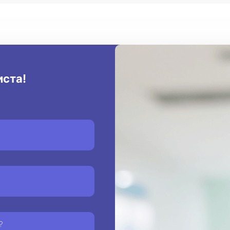
иста!