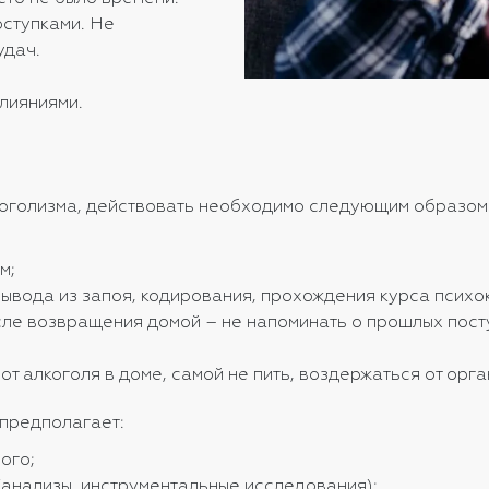
оступками. Не
удач.
лияниями.
лкоголизма, действовать необходимо следующим образом
м;
 вывода из запоя, кодирования, прохождения курса психо
сле возвращения домой – не напоминать о прошлых посту
т алкоголя в доме, самой не пить, воздержаться от орг
 предполагает:
ого;
анализы, инструментальные исследования);