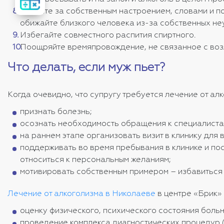
стоимость
лечения
Следите за собственным настроением, словами и п
обижайте близкого человека из-за собственных не
Избегайте совместного распития спиртного.
Поощряйте времяпровождение, не связанное с воз
Что делать, если муж пьет?
Когда очевидно, что супругу требуется лечение от а
признать болезнь;
осознать необходимость обращения к специалиста
на раннем этапе организовать визит в клинику для
поддерживать во время пребывания в клинике и по
относиться к персональным желаниям;
мотивировать собственным примером – избавиться о
Лечение от алкоголизма в Николаеве
в центре «Брик»
оценку физического, психического состояния больн
проведение комплекса диагностических процедур (