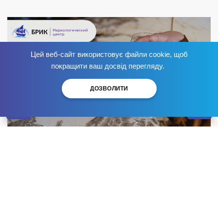
Цей веб-сайт використовує файли cookie, щоб
Избавься от зависимости
сейчас
!
покращити ваш досвід перегляду.
ДОЗВОЛИТИ
Одна из первоочередных задач нарколога при
взаимодействии с пациентом – определение вида
зависимости. Существуют различные классификации