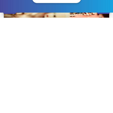
Несмотря на кажущуюся безобидность, увлечение
компьютерными и азартными играми – это болезнь,
справиться с которой позволяет только полноценная
реабилитация игроманов в Кривом Роге
. Лудоманы
до последнего не осознают тяжесть проблемы, при
этом залезают в долги, теряют работу и семью.
Специалисты могут помочь избавиться от
патологического пристрастия с помощью
психологических тренингов, арт-терапии, гештальт-
терапии и других современных методик. Главное –
не игнорировать симптомы заболевания и осознать,
что без квалифицированного лечения в стационаре
вылечиться невозможно. Если сам больной не