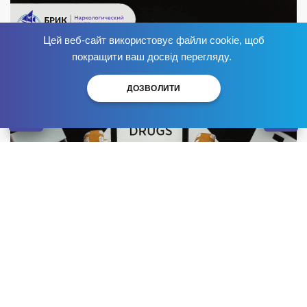
Цей веб-сайт використовує файли cookie, щоб
Избавься от зависимости
сейчас
!
покращити ваш досвід перегляду.
ДОЗВОЛИТИ
Наркотический жаргон или нарко-сленг — это
особый язык, который используется в среде
наркозависимых для обозначения различных
наркотических веществ и связанных с ними