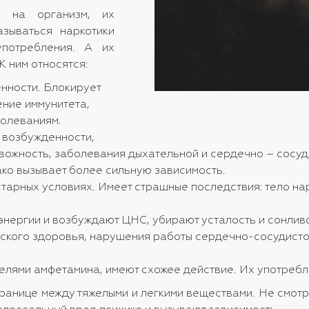
в на организм, их
азываться наркотики
потребления. А их
К ним относятся:
енности. Блокирует
ение иммунитета,
болеваниям.
 возбужденности,
вожность, заболевания дыхательной и сердечно – сосуди
ако вызывает более сильную зависимость.
тарных условиях. Имеет страшные последствия: тело нар
энергии и возбуждают ЦНС, убирают усталость и сонливо
кого здоровья, нарушения работы сердечно-сосудистой 
елями амфетамина, имеют схожее действие. Их употребл
границе между тяжелыми и легкими веществами. Не смотря