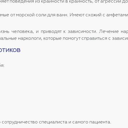
яет поведения из крайности в крайность, от агрессии д
имые от морской соли для ванн. Имеют схожий с амфетами
изнь человека, и приводят к зависимости. Лечение 
альные наркологи, которые помогут справиться с завис
отиков
я:
сотрудничество специалиста и самого пациента.