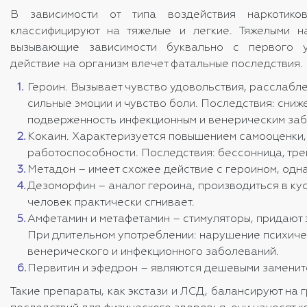
В зависимости от типа воздействия наркотико
классифицируют на тяжелые и легкие. Тяжелыми н
вызывающие зависимости буквально с первого у
действие на организм влечет фатальные последствия. 
Героин. Вызывает чувство удовольствия, расслабл
сильные эмоции и чувство боли. Последствия: сниж
подверженность инфекционным и венерическим за
Кокаин. Характеризуется повышением самооценки,
работоспособности. Последствия: бессонница, тре
Метадон – имеет схожее действие с героином, одн
Дезоморфин – аналог героина, производиться в кус
человек практически сгнивает.
Амфетамин и метафетамин – стимуляторы, придают 
При длительном употреблении: нарушение психичес
венерического и инфекционного заболеваний.
Первитин и эфедрон – являются дешевыми заменит
Такие препараты, как экстази и ЛСД, балансируют на 