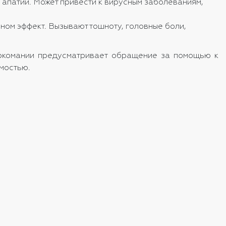
о апатии. Может привести к вирусным заболеваниям,
ном эффект. Вызывают тошноту, головные боли,
наркомании предусматривает обращение за помощью к
имостью.