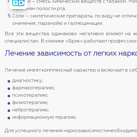
стоимость
Насвай – смесь химических веществ с табаком. Мен
лечения
болезням полости рта.
Соли – синтетические препараты, по виду не отлич
онемение, паранойю и галлюцинации.
Все эти вещества одинаково негативно влияют на ж
специалистам. В клинике «Брик» работают профессион
Лечение зависимость от легких нарк
Лечение имеет комплексный характер и включает в себ
диагностику;
фармакотерапию;
психотерапию;
физиотерапию;
нейротерапию;
информационную терапию.
Для успешного лечения наркозависимостинеобходимо 