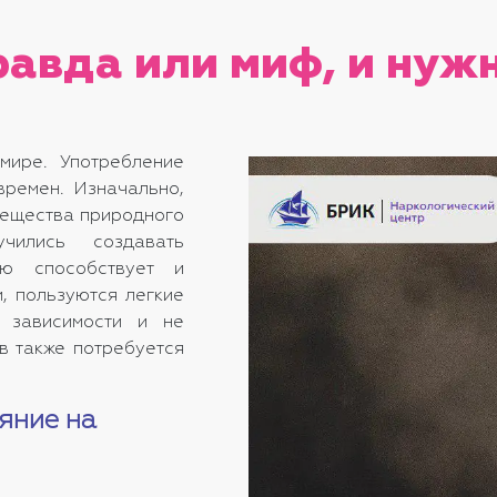
равда или миф, и нужн
мире. Употребление
времен. Изначально,
вещества природного
чились создавать
ию способствует и
, пользуются легкие
т зависимости и не
ов также потребуется
яние на