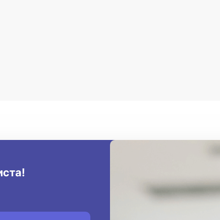
иста!