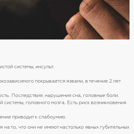
стой системы, инсульт.
козависимого покрывается язвами, в течение 2 лет
сть. Последствия: нарушения сна, головные боли.
системы, головного мозга. Есть риск возникновения
ение приводит к слабоумию.
 на то, что они не имеют настолько явных губительных