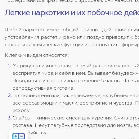
последствий для физического здоровья, они наносят к
Легкие наркотики и их побочное дей
Любой наркотик имеет общий принцип действия: влияе
употребления растет и рано или поздно приводит к б
сохранить психические функции и не допустить форми
К легким видам относятся:
Марихуана или конопля – самый распространенный 
восприятия мира и себя в нем. Вызывает безудерж
Выводиться из организма в течение 5 часов. На в
репродуктивная система.
Галлюциногены или, так называемые, «клубные» нар
все сферы: эмоции и мысли, восприятие и чувства. 
исходу.
Спайсы – химические смеси для курения. Считаютс
состава. Несут пагубные последствия для мозга, 
самоубийству.
Рассчитать