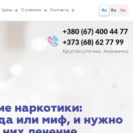
Цены
О клинике
Контакты
Ru
Ro
Ua
+380 (67) 400 44 77
+373 (68) 62 77 99
Круглосуточно. Анонимно
ие наркотики:
да или миф, и нужно
т них лечение