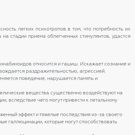
сность легких психотропов в том, что потребность их
а на стадии приема облегченных стимулянтов, удастся
аннабиноидов относится и гашиш. Искажает сознание и
ровождается раздражительностью, агрессией.
еняется поведение, нарушается память и
ходелические вещества существенно воздействуют на
ции, вследствие чего могут привести к летальному
женный эффект и тяжелые последствия из-за своего
ные галлюцинации, которые могут способствовать