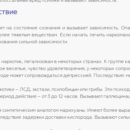
олоссальный вред психике и вызывают зависимость.
ствие
т на состояние сознания и вызывает зависимость. Опа
олее тяжелым веществам. Если начать лечить наркоман
рования сильной зависимости.
наркотик, легализован в некоторых странах. К группе к
ное веселье, чувство удовлетворения, у некоторых соп
ыходе может сопровождаться депрессией. Последствия: м
котики – ЛСД, экстази, псилобицын или грибы. Эти пси
Период действия – от 3 до 12 часов. Вызывают галлюцина
я синтетическим аналогом марихуаны. Имеют более выра
вследствие задержки доставки кислорода. Вызывают силь