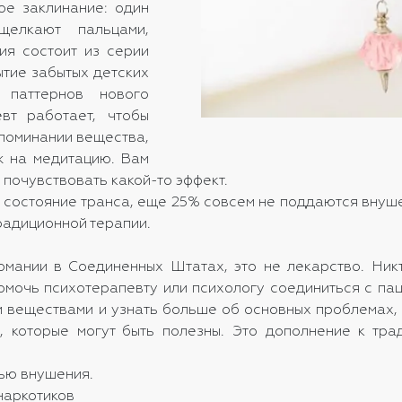
ое заклинание: один
елкают пальцами,
ия состоит из серии
тие забытых детских
 паттернов нового
вт работает, чтобы
упоминании вещества,
ж на медитацию. Вам
 почувствовать какой-то эффект.
 состояние транса, еще 25% совсем не поддаются внуше
радиционной терапии.
омании в Соединенных Штатах, это не лекарство. Ник
омочь психотерапевту или психологу соединиться с пац
 веществами и узнать больше об основных проблемах, 
в, которые могут быть полезны. Это дополнение к тр
ью внушения.
наркотиков