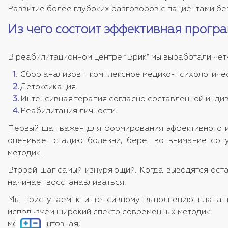
Развитие более глубоких разговоров с пациентами бе
Из чего состоит эффективная прогр
В реабилитационном центре “Брик” мы выработали четк
Сбор анализов + комплексное медико-психологиче
Детоксикация.
Интенсивная терапия согласно составленной инди
Реабилитация личности.
Первый шаг важен для формирования эффективного и
оценивает стадию болезни, берет во внимание соп
методик.
Второй шаг самый изнуряющий. Когда выводятся остат
начинает восстанавливаться.
Мы приступаем к интенсивному выполнению плана т
используем широкий спектр современных методик:
Рассчитать
медикаментозная;