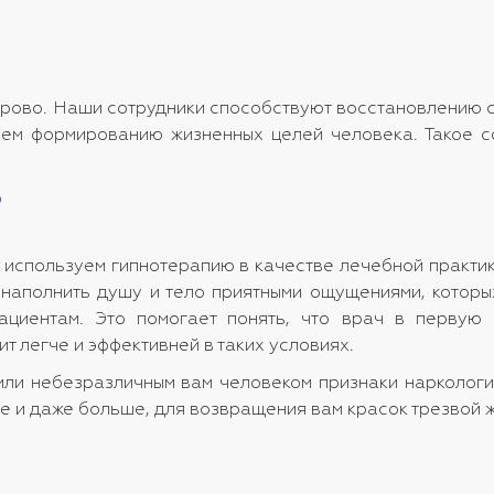
рово. Наши сотрудники способствуют восстановлению св
яем формированию жизненных целей человека. Такое с
?
е используем гипнотерапию в качестве лечебной практик
т наполнить душу и тело приятными ощущениями, которы
ациентам. Это помогает понять, что врач в первую
 легче и эффективней в таких условиях.
 или небезразличным вам человеком признаки наркологи
е и даже больше, для возвращения вам красок трезвой ж