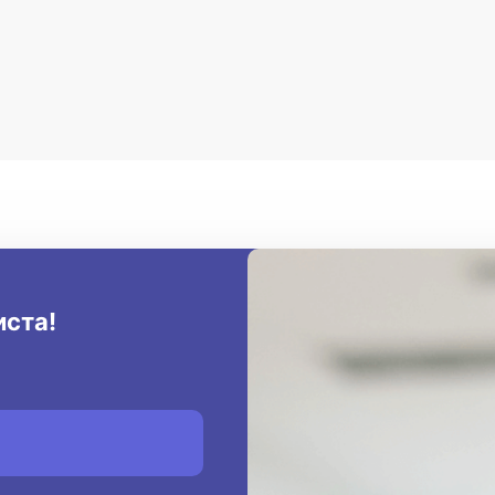
иста!