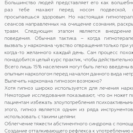
Большинство людей представляет его как волшебн
раз тебе махают перед носом подвеской, щ
просыпаешься здоровым. Но настоящая гипнотерап
сеансов направленных на очищение сознания, раскры
травм. Следующим этапом является внедрение
поведения. Обычная тактика – когда гипнотерапе
вызвать у наркомана чувство отвращения только при 
когда-то желанного каждый день. Сам процесс похо
понадобится целый курс практик, чтобы действительно
Всего лишь 15% населения могут быть легко введены в
опытным наркологом перед началом данного вида нет
Вылечить наркомана гипнозом возможно?
Хотя гипноз широко используется для лечения нарк
Некоторые исследования показывают, что он может п
пациентам избежать злоупотребления психоактивными
этого, гипноз является одним из ряда инструменто
использовать с такими целями:
Облегчение тяжести абстинентного синдрома с помощ
Создание отталкивающего рефлекса к употреблению 