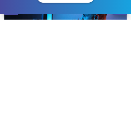
Невозможно представить современную жизнь без
Интернета, компьютерных игр и социальных сетей.
Благодаря им, человек расширяет круг общения,
заводит новые знакомства, в курсе последних
новостей. Однако, злоупотребление цифровыми
технологиями часто ведет к зависимости, в