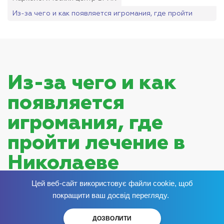
Из-за чего и как появляется игромания, где пройти
лечение в Николаеве
Из-за чего и как
появляется
игромания, где
пройти лечение в
Николаеве
Опубликовано:
Цей веб-сайт використовує файли cookie, щоб
Избавься от зависимости
сейчас
!
покращити ваш досвід перегляду.
ДОЗВОЛИТИ