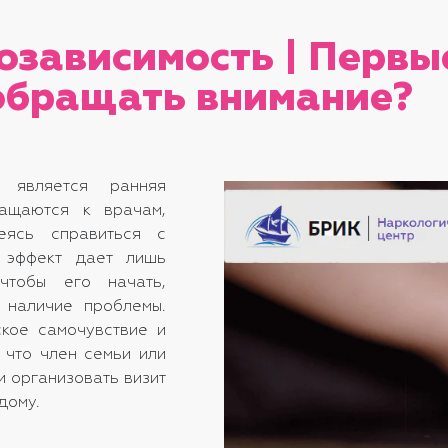
озависимость | Перв
 обращать внимание?
 является ранняя
ращаются к врачам,
еясь справиться с
 эффект дает лишь
чтобы его начать,
 наличие проблемы.
ское самочувствие и
 что член семьи или
и организовать визит
дому.