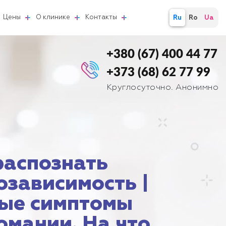
Цены
О клинике
Контакты
Ru
Ro
Ua
+380 (67) 400 44 77
+373 (68) 62 77 99
Круглосуточно. Анонимно
распознать
озависимость |
ые симптомы
омании. На что