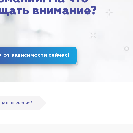
щать внимание?
Избавься от зависимости
сейчас
!
ащать внимание?