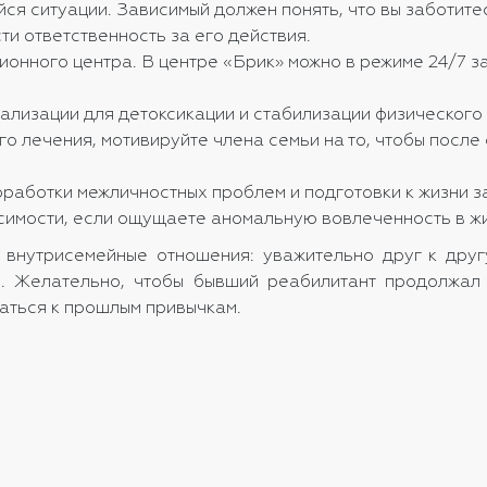
 ситуации. Зависимый должен понять, что вы заботитес
ти ответственность за его действия.
онного центра. В центре «Брик» можно в режиме 24/7 з
ализации для детоксикации и стабилизации физического 
о лечения, мотивируйте члена семьи на то, чтобы после
аботки межличностных проблем и подготовки к жизни з
симости, если ощущаете аномальную вовлеченность в жи
внутрисемейные отношения: уважительно друг к друг
. Желательно, чтобы бывший реабилитант продолжал 
аться к прошлым привычкам.