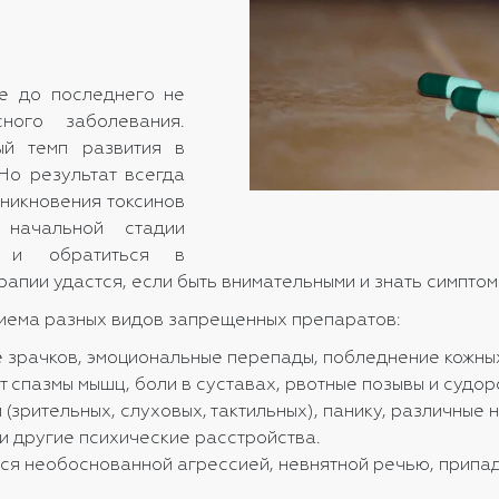
е до последнего не
ного заболевания.
ый темп развития в
Но результат всегда
никновения токсинов
начальной стадии
ие и обратиться в
рапии удастся, если быть внимательными и знать симпто
иема разных видов запрещенных препаратов:
е зрачков, эмоциональные перепады, побледнение кожны
 спазмы мышц, боли в суставах, рвотные позывы и судо
(зрительных, слуховых, тактильных), панику, различные
и другие психические расстройства.
ся необоснованной агрессией, невнятной речью, припад