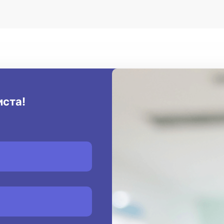
иста!