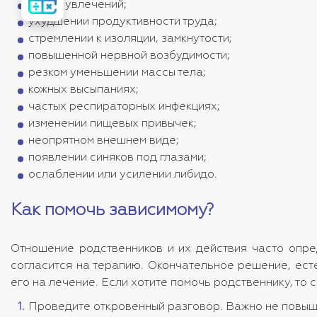
стоимость
смене увлечений;
лечения
ухудшении продуктивности труда;
стремлении к изоляции, замкнутости;
повышенной нервной возбудимости;
резком уменьшении массы тела;
кожных высыпаниях;
частых респираторных инфекциях;
изменении пищевых привычек;
неопрятном внешнем виде;
появлении синяков под глазами;
ослаблении или усилении либидо.
Как помочь зависимому?
Отношение родственников и их действия часто опре
согласится на терапию. Окончательное решение, ест
его на лечение. Если хотите помочь родственнику, т
Проведите откровенный разговор. Важно не повыша