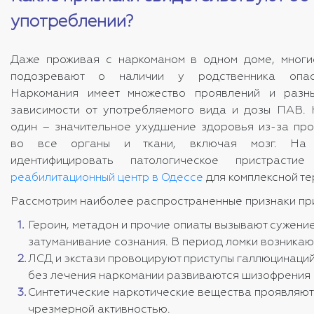
употреблении?
Даже проживая с наркоманом в одном доме, многи
подозревают о наличии у родственника опас
Наркомания имеет множество проявлений и разн
зависимости от употребляемого вида и дозы ПАВ. 
один – значительное ухудшение здоровья из-за про
во все органы и ткани, включая мозг. На 
идентифицировать патологическое пристраст
реабилитационный центр в Одессе
для комплексной те
Рассмотрим наиболее распространенные признаки пр
Героин, метадон и прочие опиаты вызывают сужени
затуманивание сознания. В период ломки возникают
ЛСД и экстази провоцируют приступы галлюцинаций 
без лечения наркомании развиваются шизофрения 
Синтетические наркотические вещества проявляют
чрезмерной активностью.