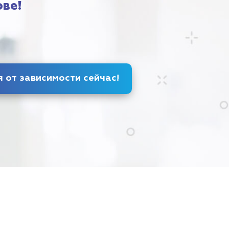
ове!
я от зависимости
сейчас
!