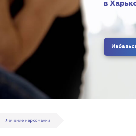
в Харьк
Избавьс
Лечение наркомании