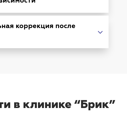
висимости
ная коррекция после
ти в клинике “Брик”