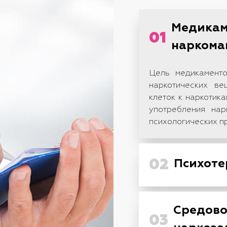
Медикам
01
наркома
Цель медикаменто
наркотических ве
клеток к наркотик
употребления нар
психологических п
02
Психоте
Средово
03