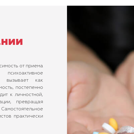
ании
симость от приема
 психоактивное
ов вызывает как
мость, постепенно
ит к личностной,
ации, превращая
 Самостоятельное
стов практически