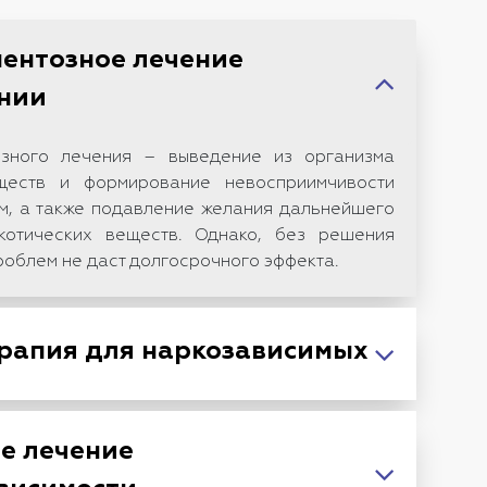
ентозное лечение
нии
зного лечения – выведение из организма
ществ и формирование невосприимчивости
ам, а также подавление желания дальнейшего
котических веществ. Однако, без решения
роблем не даст долгосрочного эффекта.
рапия для наркозависимых
е лечение