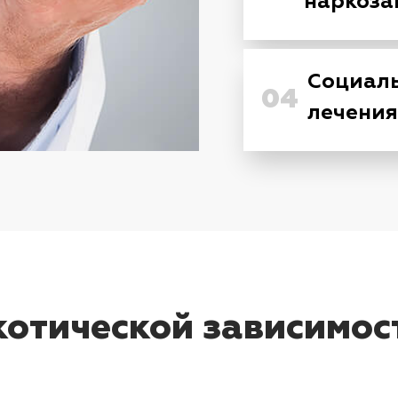
наркоза
Социаль
04
лечения
отической зависимос