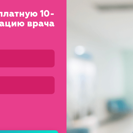
платную 10-
тацию врача