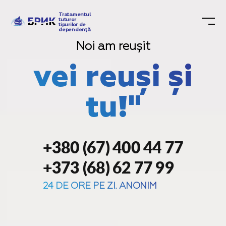
Tratamentul
tuturor
tipurilor de
dependență
Noi am reușit
vei reuși și
tu!"
+380 (67) 400 44 77
+373 (68) 62 77 99
24 DE ORE PE ZI. ANONIM