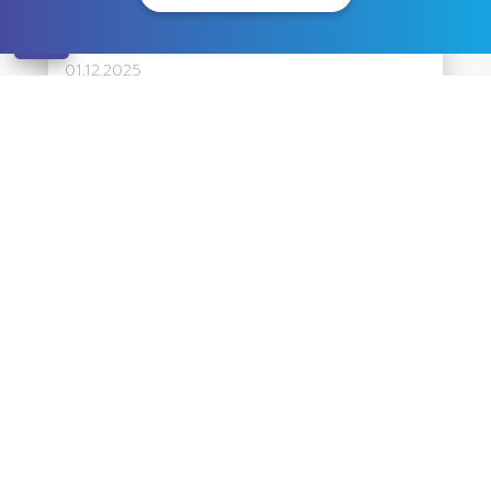
domiciliu în caz de intoxicație cu
alcool sau droguri
01.12.2025
Intoxicația alcoolică sau narcotică este o
stare periculoasă care necesită asistență
medicală imediată. În caz de ebrietate
severă, supradoză sau
[…]
Citiți mai multe