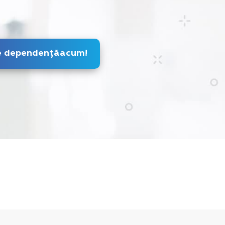
Scapă de dependență
acum
!