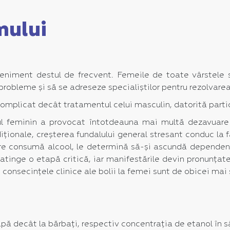
mului
iment destul de frecvent. Femeile de toate vârstele su
robleme și să se adreseze specialiștilor pentru rezolvare
mplicat decât tratamentul celui masculin, datorită particul
l feminin a provocat întotdeauna mai multă dezavuare î
diționale, creșterea fundalului general stresant conduc la
are consumă alcool, le determină să-și ascundă dependen
inge o etapă critică, iar manifestările devin pronunțat
 consecințele clinice ale bolii la femei sunt de obicei mai
pă decât la bărbați, respectiv concentrația de etanol în 