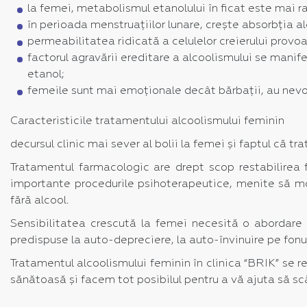
la femei, metabolismul etanolului în ficat este mai r
în perioada menstruațiilor lunare, crește absorbția al
permeabilitatea ridicată a celulelor creierului provoac
factorul agravării ereditare a alcoolismului se manif
etanol;
femeile sunt mai emoționale decât bărbații, au nevo
Caracteristicile tratamentului alcoolismului feminin
decursul clinic mai sever al bolii la femei și faptul că t
Tratamentul farmacologic are drept scop restabilirea fun
importante procedurile psihoterapeutice, menite să mod
fără alcool.
Sensibilitatea crescută la femei necesită o abordare s
predispuse la auto-depreciere, la auto-învinuire pe fonu
Tratamentul alcoolismului feminin în clinica “BRIK” se r
sănătoasă și facem tot posibilul pentru a vă ajuta să s