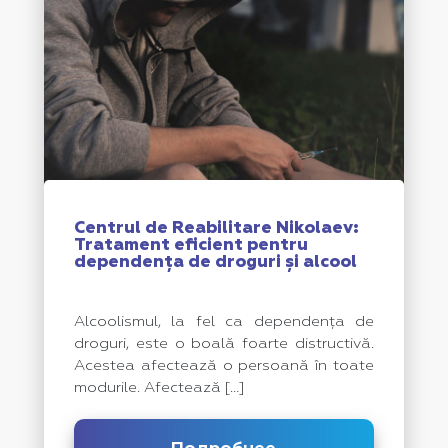
Centrul de Reabilitare Nikolaev:
Tratament eficient pentru
dependența de droguri și alcool
Alcoolismul, la fel ca dependența de
droguri, este o boală foarte distructivă.
Acestea afectează o persoană în toate
modurile. Afectează
[…]