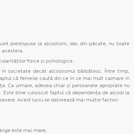
nt predispuse la alcoolism, dar, din păcate, nu toate
a acesteia.
arităților fizice și psihologice.
n societate decât alcoolismul bărbătesc. Între timp,
 faptul că femeile caută din ce în ce mai mult calmare în
ța. Ca urmare, adesea chiar și persoanele apropiate nu
e. Este bine cunoscut faptul că dependența de alcool la
 severe. Acest lucru se datorează mai multor factori:
sânge este mai mare;