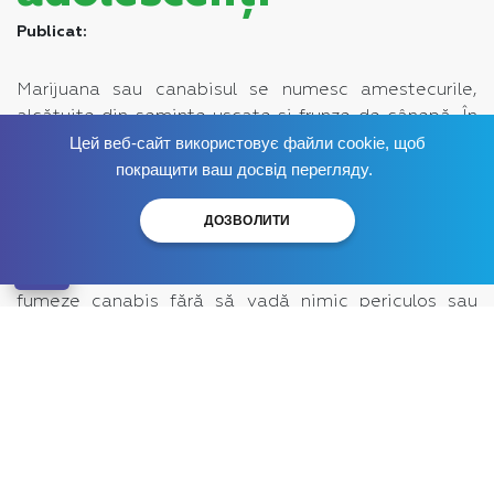
Publicat:
Marijuana sau canabisul se numesc amestecurile,
alcătuite din semințe uscate și frunze de cânepă. În
timpul fumatului produce un efect relaxant,
Цей веб-сайт використовує файли cookie, щоб
Scapă de dependență
acum
!
ameliorează stresul, aduce satisfacție. În ultimul
покращити ваш досвід перегляду.
timp, din ce în ce mai des toți vorbesc despre
ДОЗВОЛИТИ
inofensivitatea acestei substanțe, deoarece este
considerată cea mai ușoară substanță narcotică. Și
acest lucru îi face pe adolescenți să începe să
fumeze canabis fără să vadă nimic periculos sau
interzis în acest lucru. Există tineri care nu consumă
alcool și conduc un stil de viață sănătos, însă
fumează marijuana.
Unele state americane au legalizat această
substanță narcotică, care este, de asemenea, un
argument în apărarea canabisului. Cu toate acestea,