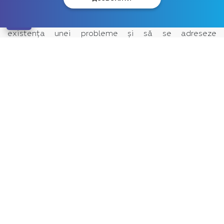
vârstele sunt predispuse la alcoolism, dar, din păcate,
nu toate persoanele sunt capabile să recunoască
existența unei probleme și să se adreseze
specialiștilor pentru rezolvarea acesteia.
Între timp, tratamentul alcoolismului feminin este
mai complicat decât tratamentul celui masculin,
datorită particularităților fizice și psihologice.
Formarea dependenței de alcool la femei.
Alcoolismul feminin a provocat întotdeauna mai
multă dezavuare în societate decât alcoolismul
bărbătesc. Între timp, schimbarea în dinamica vieții,
modificarea rolurilor tradiționale, creșterea fundalului
general stresant conduc la faptul că femeile caută din
ce în ce mai mult calmare în alcool. Atitudinea
socială negativă față de femeile care consumă
alcool, le determină să-și ascundă dependența. Ca
urmare, adesea chiar și persoanele apropiate nu știu
despre formarea dependenței până când boala nu