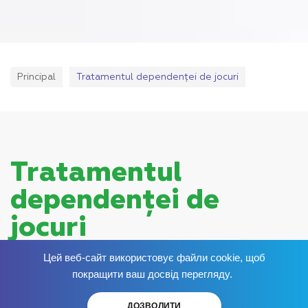
Principal
Tratamentul dependenței de jocuri
Tratamentul
dependenței de
jocuri
Publicat:
Цей веб-сайт використовує файли cookie, щоб
Scapă de dependență
acum
!
покращити ваш досвід перегляду.
Dependența de alcool la femeile moderne este un
eveniment destul de frecvent. Femeile de toate
ДОЗВОЛИТИ