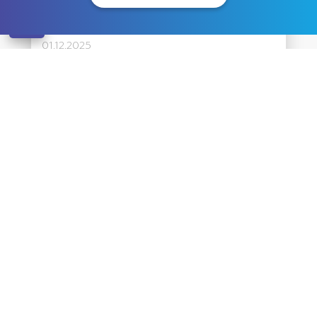
domiciliu în caz de intoxicație cu
alcool sau droguri
01.12.2025
Intoxicația alcoolică sau narcotică este o
stare periculoasă care necesită asistență
medicală imediată. În caz de ebrietate
severă, supradoză sau
[…]
Citiți mai multe