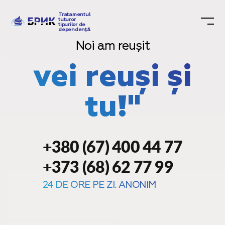
Tratamentul
tuturor
tipurilor de
dependență
Noi am reușit
vei reuși și
tu!"
+380 (67) 400 44 77
+373 (68) 62 77 99
24 DE ORE PE ZI. ANONIM