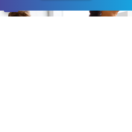
Dependența de droguri nu este un obicei complex, ci
o boală care devine rapid cronică, distrugând
simultan atât sănătatea, cât și personalitatea.