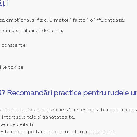
ții
 emoțional și fizic. Următorii factori o influențează:
rială și tulburări de somn;
 constante;
ile toxice.
? Recomandări practice pentru rudele 
entului. Aceștia trebuie să fie responsabili pentru consec
, interesele tale și sănătatea ta.
eri pe ceilalți.
ea este un comportament comun al unui dependent.