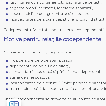
justificarea comportamentului său față de ceilalți;
negarea propriilor emoții, ignorarea sănătății;
izbucniri ciclice de agresivitate și disperare;
incapacitatea de a pune capăt unei situații distructi
Codependentul face totul pentru persoana dependentă, 
Motive pentru relațiile codependente
Motivele pot fi psihologice și sociale:
frica de a pierde o persoană dragă;
dependența de opiniile celorlalți;
scenarii familiale, dacă și părinții erau dependenți;
stima de sine scăzută;
incapacitatea de a construi limite personale sănăto
trauma din copilărie, experiența răcelii emoționale în
Uneori, codependența se dezvoltă chiar înainte de apariț