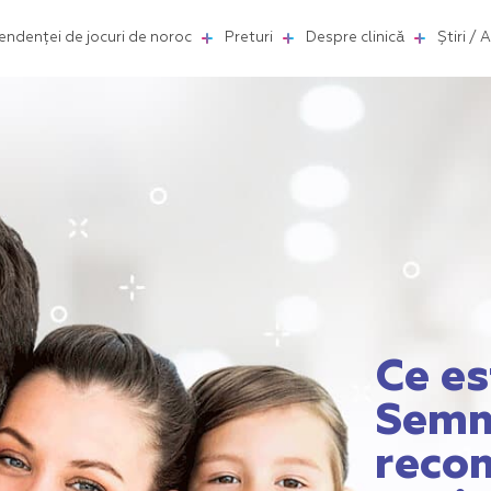
ndenței de jocuri de noroc
Preturi
Despre clinică
Știri / 
Ce e
Semne
reco