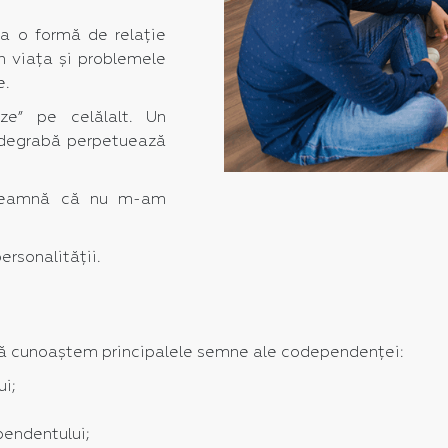
a o formă de relație
n viața și problemele
e.
ze” pe celălalt. Un
i degrabă perpetuează
nseamnă că nu m-am
ersonalității.
să cunoaștem principalele semne ale codependenței:
i;
ependentului;