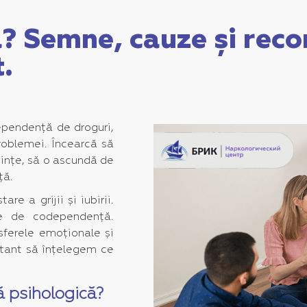
? Semne, cauze și rec
.
ependență de droguri,
roblemei. Încearcă să
cințe, să o ascundă de
ță.
 a grijii și iubirii.
ne de codependență.
sferele emoționale și
ortant să înțelegem ce
 psihologică?