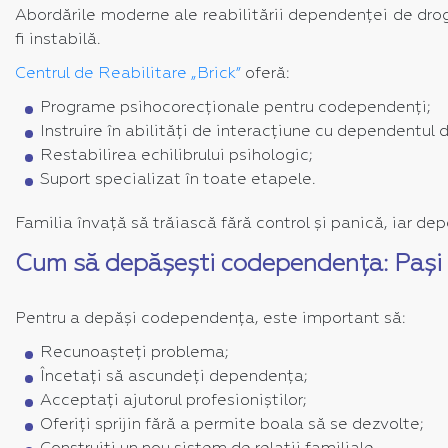
Abordările moderne ale reabilitării dependenței de drog
fi instabilă.
Centrul de Reabilitare „Brick”
oferă:
Programe psihocorecționale pentru codependenți;
Instruire în abilități de interacțiune cu dependentul
Restabilirea echilibrului psihologic;
Suport specializat în toate etapele.
Familia învață să trăiască fără control și panică, iar d
Cum să depășești codependența: Pași 
Pentru a depăși codependența, este important să:
Recunoașteți problema;
Încetați să ascundeți dependența;
Acceptați ajutorul profesioniștilor;
Oferiți sprijin fără a permite boala să se dezvolte;