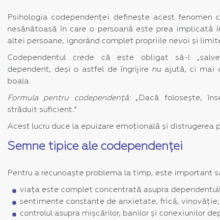
Psihologia codependenței definește acest fenomen c
nesănătoasă în care o persoană este prea implicată î
altei persoane, ignorând complet propriile nevoi și limit
Codependentul crede că este obligat să-l „salve
dependent, deși o astfel de îngrijire nu ajută, ci ma
boala.
Formula pentru codependență:
„Dacă folosește, î
străduit suficient.”
Acest lucru duce la epuizare emoțională și distrugerea p
Semne tipice ale codependenței
Pentru a recunoaște problema la timp, este important 
viața este complet concentrată asupra dependentulu
sentimente constante de anxietate, frică, vinovăție;
controlul asupra mișcărilor, banilor și conexiunilor d