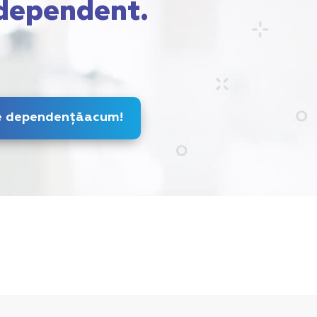
dependent.
Scapă de dependență
acum
!