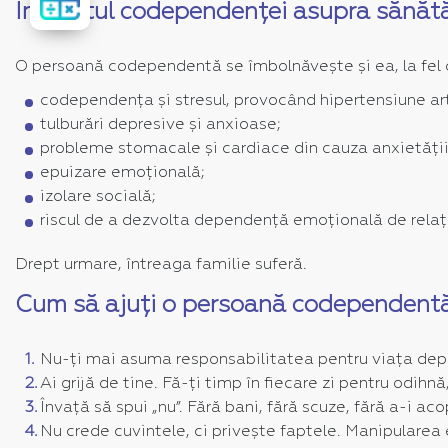
Сalculator
Impactul codependenței asupra sănătă
O persoană codependentă se îmbolnăvește și ea, la fel ca
codependența și stresul, provocând hipertensiune arte
tulburări depresive și anxioase;
probleme stomacale și cardiace din cauza anxietății
epuizare emoțională;
izolare socială;
riscul de a dezvolta dependență emoțională de relați
Drept urmare, întreaga familie suferă.
Cum să ajuți o persoană codependentă
Nu-ți mai asuma responsabilitatea pentru viața depend
Ai grijă de tine. Fă-ți timp în fiecare zi pentru odihnă
Învață să spui „nu”. Fără bani, fără scuze, fără a-i acop
Nu crede cuvintele, ci privește faptele. Manipular