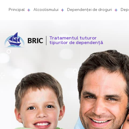
Principal
Alcoolismului
Dependenței de droguri
Depe
Tratamentul tuturor
BRIC
tipurilor de dependență