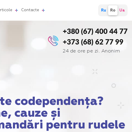
Articole
Contacte
Ru
Ro
Ua
+380 (67) 400 44 77
+373 (68) 62 77 99
24 de ore pe zi. Anonim
ste codependența?
, cauze și
mandări pentru rudele