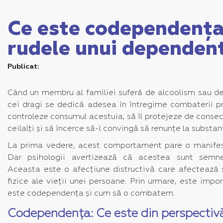
Ce este codependența
rudele unui dependent
Publicat:
Când un membru al familiei suferă de alcoolism sau d
cei dragi se dedică adesea în întregime combaterii p
controleze consumul acestuia, să îl protejeze de conse
ceilalți și să încerce să-l convingă să renunțe la substan
La prima vedere, acest comportament pare o manifestare
Dar psihologii avertizează că acestea sunt sem
Aceasta este o afecțiune distructivă care afectează 
fizice ale vieții unei persoane. Prin urmare, este imp
este codependența și cum să o combatem.
Codependența: Ce este din perspectivă